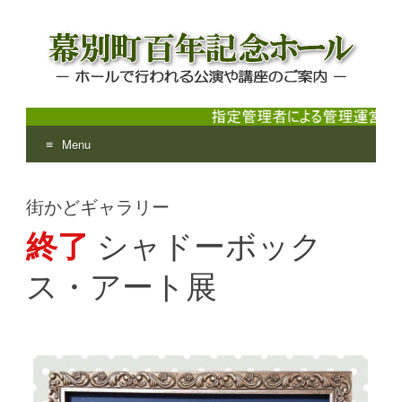
Menu
幕別町百年記念ホール
ホールで行われる公演や講座のご案内
Skip
to
街かどギャラリー
content
終了
シャドーボック
ス・アート展