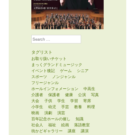
Search
タグリスト
お取り扱いチケット
まっくグランドミュージック
イベント後記
ゲーム
シニア
スポーツ
ノンジャンル
フリージャンル
ホールインフォメーション
中高生
介護者
保護者
健康
公演
写真
大会
子供
学生
学習
寄席
小学生
幼児
手芸
教養
料理
映画
演劇
演芸
百年記念ホールの催し
知識
社会人
福祉
絵画
落語教室
街かどギャラリー
講座
講演