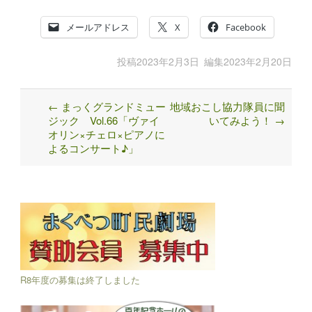
メールアドレス
X
Facebook
投稿
2023年2月3日
編集
2023年2月20日
←
まっくグランドミュー
地域おこし協力隊員に聞
Post
ジック Vol.66「ヴァイ
いてみよう！
→
navigation
オリン×チェロ×ピアノに
よるコンサート♪」
R8年度の募集は終了しました