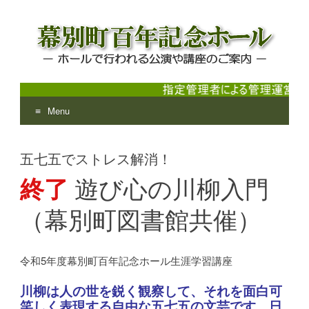
Menu
幕別町百年記念ホール
ホールで行われる公演や講座のご案内
Skip
to
五七五でストレス解消！
content
終了
遊び心の川柳入門
（幕別町図書館共催）
令和5年度幕別町百年記念ホール生涯学習講座
川柳は人の世を鋭く観察して、それを面白可
笑しく表現する自由な五七五の文芸です。日