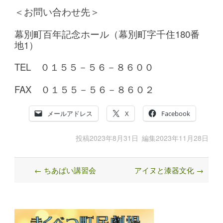
＜お問い合わせ先＞
幕別町百年記念ホール（幕別町字千住180番
地1）
TEL ０１５５－５６－８６００
FAX ０１５５－５６－８６０２
メールアドレス
X
Facebook
投稿
2023年8月31日
編集
2023年11月28日
←
ちあぱい講習会
アイヌと漆器文化
→
Post
navigation