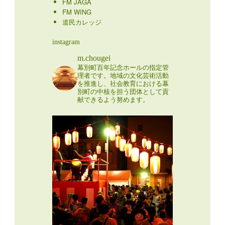
FM JAGA
FM WING
道民カレッジ
instagram
m.chougei
幕別町百年記念ホールの指定管
理者です。地域の文化芸術活動
を推進し、社会教育における幕
別町の中核を担う団体として貢
献できるよう努めます。