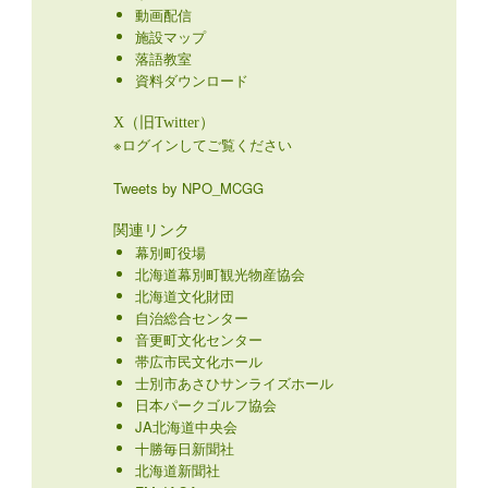
動画配信
施設マップ
落語教室
資料ダウンロード
X（旧Twitter）
※ログインしてご覧ください
Tweets by NPO_MCGG
関連リンク
幕別町役場
北海道幕別町観光物産協会
北海道文化財団
自治総合センター
音更町文化センター
帯広市民文化ホール
士別市あさひサンライズホール
日本パークゴルフ協会
JA北海道中央会
十勝毎日新聞社
北海道新聞社