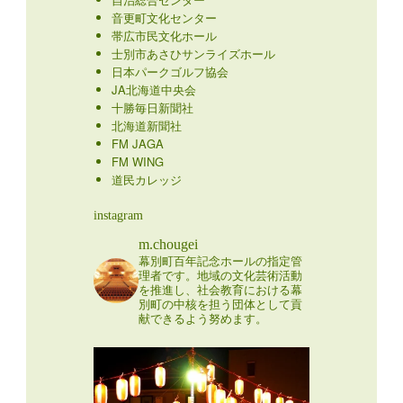
音更町文化センター
帯広市民文化ホール
士別市あさひサンライズホール
日本パークゴルフ協会
JA北海道中央会
十勝毎日新聞社
北海道新聞社
FM JAGA
FM WING
道民カレッジ
instagram
m.chougei
幕別町百年記念ホールの指定管
理者です。地域の文化芸術活動
を推進し、社会教育における幕
別町の中核を担う団体として貢
献できるよう努めます。