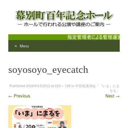
Menu
幕別町百年記念ホール
ホールで行われる公演や講座のご案内
Skip
to
soyosoyo_eyecatch
content
Published
2026年5月20日
at
220 × 126
in
不登校講演会「『いま』にま
るを」
←
Previous
Next
→