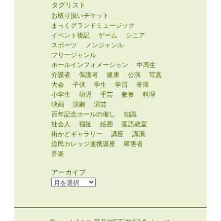
タグリスト
お取り扱いチケット
まっくグランドミュージック
イベント後記
ゲーム
シニア
スポーツ
ノンジャンル
フリージャンル
ホールインフォメーション
中高生
介護者
保護者
健康
公演
写真
大会
子供
学生
学習
寄席
小学生
幼児
手芸
教養
料理
映画
演劇
演芸
百年記念ホールの催し
知識
社会人
福祉
絵画
落語教室
街かどギャラリー
講座
講演
道民カレッジ連携講座
障害者
音楽
アーカイブ
ア
ー
カ
イ