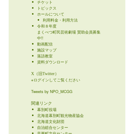
チケット
トピックス
ホールについて
利用料金・利用方法
令和８年度
まくべつ町民芸術劇場 賛助会員募集
中!!
動画配信
施設マップ
落語教室
資料ダウンロード
X（旧Twitter）
※ログインしてご覧ください
Tweets by NPO_MCGG
関連リンク
幕別町役場
北海道幕別町観光物産協会
北海道文化財団
自治総合センター
音更町文化センター