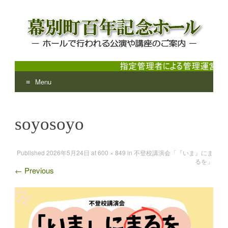
Menu
幕別町百年記念ホール
ホールで行われる公演や講座のご案内
Skip
to
soyosoyo
content
Published
2026年5月24日
at
600 × 849
in
不登校講演会「『いま』にま
るを」
←
Previous