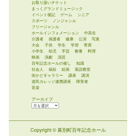
お取り扱いチケット
まっくグランドミュージック
イベント後記
ゲーム
シニア
スポーツ
ノンジャンル
フリージャンル
ホールインフォメーション
中高生
介護者
保護者
健康
公演
写真
大会
子供
学生
学習
寄席
小学生
幼児
手芸
教養
料理
映画
演劇
演芸
百年記念ホールの催し
知識
社会人
福祉
絵画
落語教室
街かどギャラリー
講座
講演
道民カレッジ連携講座
障害者
音楽
アーカイブ
ア
ー
カ
イ
Copyright © 幕別町百年記念ホール
ブ