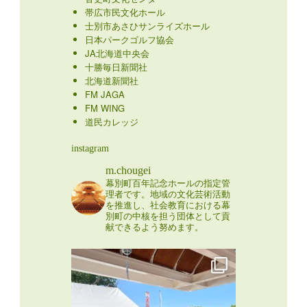
帯広市民文化ホール
士別市あさひサンライズホール
日本パークゴルフ協会
JA北海道中央会
十勝毎日新聞社
北海道新聞社
FM JAGA
FM WING
道民カレッジ
instagram
m.chougei
幕別町百年記念ホールの指定管
理者です。地域の文化芸術活動
を推進し、社会教育における幕
別町の中核を担う団体として貢
献できるよう努めます。