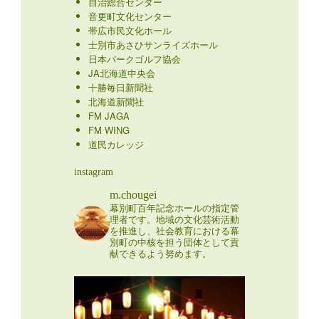
自治総合センター
音更町文化センター
帯広市民文化ホール
士別市あさひサンライズホール
日本パークゴルフ協会
JA北海道中央会
十勝毎日新聞社
北海道新聞社
FM JAGA
FM WING
道民カレッジ
instagram
m.chougei
幕別町百年記念ホールの指定管
理者です。地域の文化芸術活動
を推進し、社会教育における幕
別町の中核を担う団体として貢
献できるよう努めます。