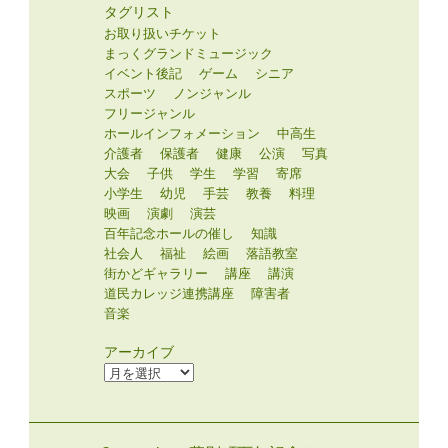
タグリスト
お取り扱いチケット
まっくグランドミュージック
イベント後記
ゲーム
シニア
スポーツ
ノンジャンル
フリージャンル
ホールインフォメーション
中高生
介護者
保護者
健康
公演
写真
大会
子供
学生
学習
寄席
小学生
幼児
手芸
教養
料理
映画
演劇
演芸
百年記念ホールの催し
知識
社会人
福祉
絵画
落語教室
街かどギャラリー
講座
講演
道民カレッジ連携講座
障害者
音楽
アーカイブ
ア
ー
カ
イ