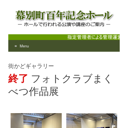
Menu
幕別町百年記念ホール
ホールで行われる公演や講座のご案内
Skip
to
街かどギャラリー
content
終了
フォトクラブまく
べつ作品展