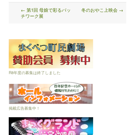
←
第1回 母娘で彩るパッ
冬のおやこ上映会
→
Post
チワーク展
navigation
R8年度の募集は終了しました
掲載広告募集中！