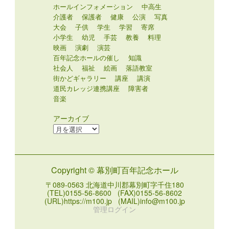
ホールインフォメーション
中高生
介護者
保護者
健康
公演
写真
大会
子供
学生
学習
寄席
小学生
幼児
手芸
教養
料理
映画
演劇
演芸
百年記念ホールの催し
知識
社会人
福祉
絵画
落語教室
街かどギャラリー
講座
講演
道民カレッジ連携講座
障害者
音楽
アーカイブ
ア
ー
カ
イ
Copyright © 幕別町百年記念ホール
ブ
〒089-0563 北海道中川郡幕別町字千住180
(TEL)0155-56-8600 (FAX)0155-56-8602
(URL)https://m100.jp (MAIL)info@m100.jp
管理ログイン