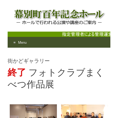
Menu
幕別町百年記念ホール
ホールで行われる公演や講座のご案内
Skip
to
街かどギャラリー
content
終了
フォトクラブまく
べつ作品展