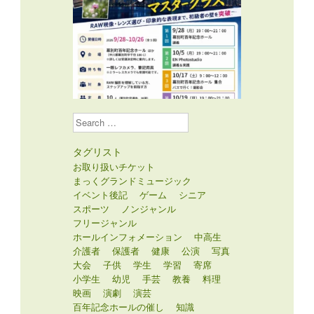
Search
タグリスト
お取り扱いチケット
まっくグランドミュージック
イベント後記
ゲーム
シニア
スポーツ
ノンジャンル
フリージャンル
ホールインフォメーション
中高生
介護者
保護者
健康
公演
写真
大会
子供
学生
学習
寄席
小学生
幼児
手芸
教養
料理
映画
演劇
演芸
百年記念ホールの催し
知識