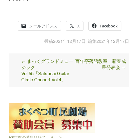
メールアドレス
X
Facebook
投稿
2021年12月17日
編集
2021年12月17日
←
まっくグランドミュー
百年亭落語教室 新春成
Post
ジック
果発表会
→
navigation
Vol.55「Satsunai Guitar
Circle Concert Vol.4」
R8年度の募集は終了しました