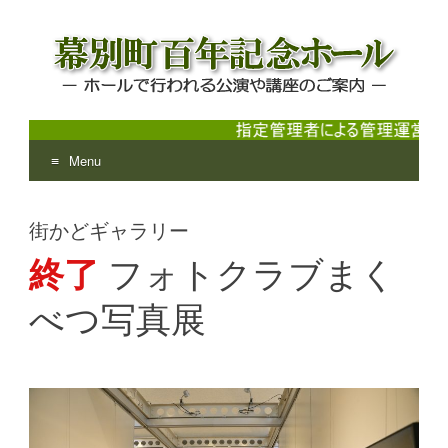
Menu
幕別町百年記念ホール
ホールで行われる公演や講座のご案内
Skip
to
街かどギャラリー
content
終了
フォトクラブまく
べつ写真展