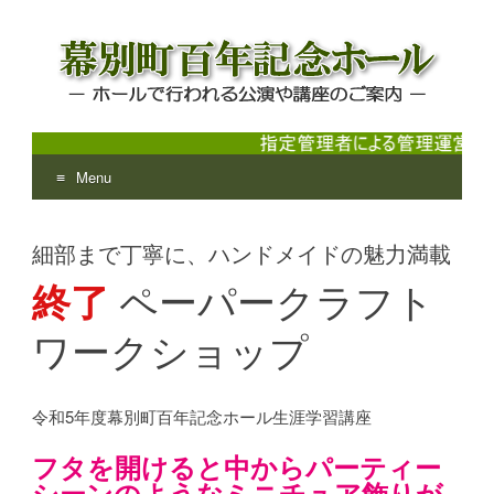
Menu
幕別町百年記念ホール
ホールで行われる公演や講座のご案内
Skip
to
細部まで丁寧に、ハンドメイドの魅力満載
content
終了
ペーパークラフト
ワークショップ
令和5年度幕別町百年記念ホール生涯学習講座
フタを開けると中からパーティー
シーンのようなミニチュア飾りが