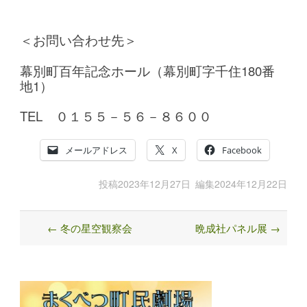
＜お問い合わせ先＞
幕別町百年記念ホール（幕別町字千住180番
地1）
TEL ０１５５－５６－８６００
メールアドレス
X
Facebook
投稿
2023年12月27日
編集
2024年12月22日
←
冬の星空観察会
晩成社パネル展
→
Post
navigation