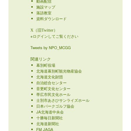
動画配信
施設マップ
落語教室
資料ダウンロード
X（旧Twitter）
※ログインしてご覧ください
Tweets by NPO_MCGG
関連リンク
幕別町役場
北海道幕別町観光物産協会
北海道文化財団
自治総合センター
音更町文化センター
帯広市民文化ホール
士別市あさひサンライズホール
日本パークゴルフ協会
JA北海道中央会
十勝毎日新聞社
北海道新聞社
FM JAGA