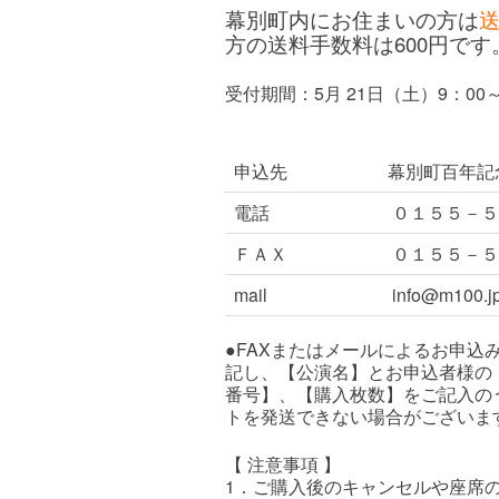
幕別町内にお住まいの方は
方の送料手数料は600円です
受付期間：5月 21日（土）9：00～
申込先
幕別町百年記
電話
０１５５－５
ＦＡＸ
０１５５－５
mail
info@m100.j
●FAXまたはメールによるお申
記し、【公演名】とお申込者様の
番号】、【購入枚数】をご記入の
トを発送できない場合がございま
【 注意事項 】
1．ご購入後のキャンセルや座席