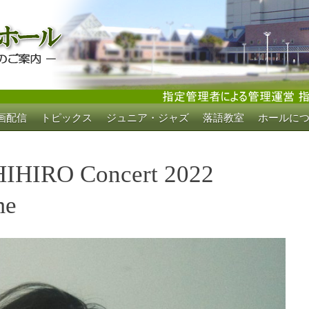
画配信
トピックス
ジュニア・ジャズ
落語教室
ホールに
ホール
HIRO Concert 2022
me