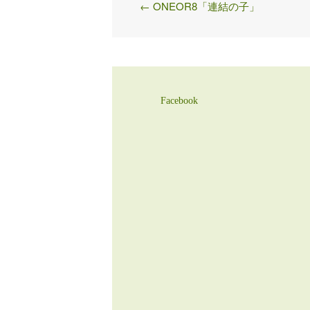
←
ONEOR8「連結の子」
Post
navigation
Facebook