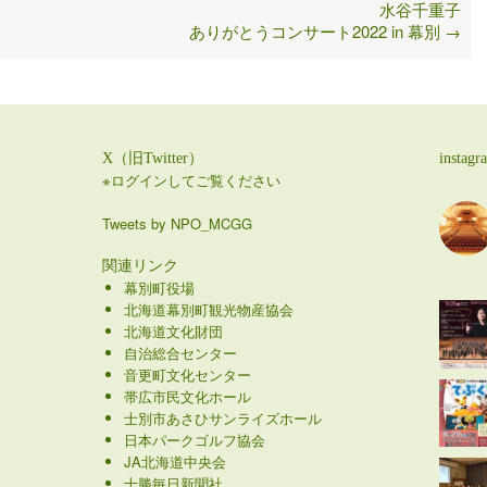
水谷千重子
ありがとうコンサート2022 in 幕別
→
X（旧Twitter）
instagr
※ログインしてご覧ください
Tweets by NPO_MCGG
関連リンク
幕別町役場
北海道幕別町観光物産協会
北海道文化財団
自治総合センター
音更町文化センター
帯広市民文化ホール
士別市あさひサンライズホール
日本パークゴルフ協会
JA北海道中央会
十勝毎日新聞社