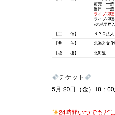
前売 一般 
当日 一般 
ライブ視聴
ライブ視聴
※未就学児
【主 催】
ＮＰＯ法人
【共 催】
北海道文化
【後 援】
北海道
チケット
5月 20日（金）10
24時間いつでもど