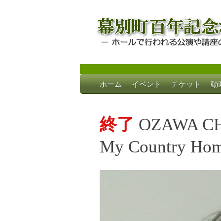
Skip
ホーム
イベント
チケット
動
to
幕別町百年記念
ホールで行われる公演や講座のご案内
content
終了
OZAWA CHI
My Country Ho