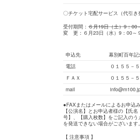
〇
チケット宅配サービス（代引き
受付期間：
６月19日（土）9：00
変 更：６月23日（水）9：00～
申込先
幕別町百年記
電話
０１５５－５
ＦＡＸ
０１５５－５
mail
info@m100.j
●FAXまたはメールによるお申
【公演名】とお申込者様の【氏名
号】、【購入枚数】をご記入のう
を発送できない場合がございます
【 注意事項 】