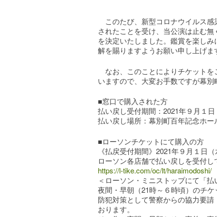
このたび、新型コロナウイルス感染
されたことを受け、当公演は止む無
を決定いたしました。鑑賞を楽しみ
解を賜りますようお願い申し上げま
なお、このことによりチケットをご
いますので、大変お手数ですが幕別
■窓口で購入された方
払い戻し受付期間：2021年９月１日
払い戻し場所：幕別町百年記念ホー
■ローソンチケットにて購入の方
《払戻受付期間》2021年９月１日（水
ローソン各店舗で払い戻しを受付し
https://l-tike.com/oc/lt/haraimodoshi/
＜ローソン・ミニストップにて「払
夜間・早朝（21時～６時頃）のチ
防犯対策として警察からの協力要請
おります。