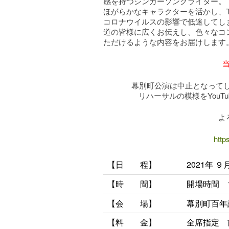
感を持つシンガーソングライター。
ほがらかなキャラクターを活かし、
コロナウイルスの影響で低迷してし
道の皆様に広くお伝えし、色々なコ
ただけるような内容をお届けします
幕別町公演は中止となってし
リハーサルの模様をYou
よ
http
【日 程】
2021年 ９
【時
間】
開場時間 
【会 場】
幕別町百年
【料 金】
全席指定 