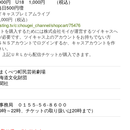
00円 U18 1,000円 （税込）
日500円増
イキャスプレミアムライブ
,000円（税込）
casting.tv/c:chougei_channel/shopcart/75476
ットを購入するためには株式会社モイが運営するツイキャスへ
が必要です。ツイキャス上のアカウントをお持ちでない方
ＳＮＳアカウントでログインするか、キャスアカウントを作
さい。
、上記ＵＲＬから配信チケットが購入できます。
まくべつ町民芸術劇場
海道文化財団
聞社
事務局 ０１５５-５６-８６００
9時～22時、チケットの取り扱いは20時まで）