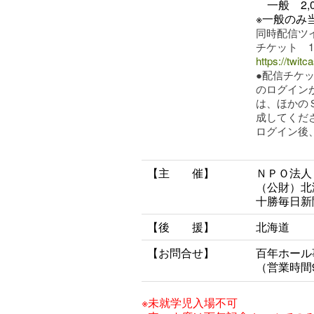
一般 2,0
※一般のみ当
同時配信ツ
チケット 1
https://twit
●配信チケ
のログイン
は、ほかの
成してくだ
ログイン後
【主 催】
ＮＰＯ法人
（公財）北
十勝毎日新
【後 援】
北海道
【お問合せ】
百年ホール
（営業時間
※未就学児入場不可