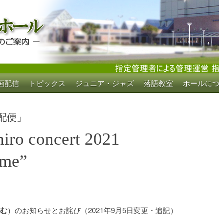
画配信
トピックス
ジュニア・ジャズ
落語教室
ホールに
ホール
配便」
iro concert 2021
ome”
む
）のお知らせとお詫び（2021年9月5日変更・追記）