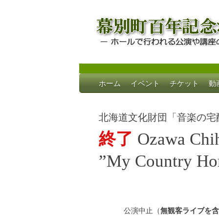
Skip
ホーム
イベント
チケット
動
to
幕別町百年記念
ホールで行われる公演や講座のご案内
content
北海道文化財団「音楽の宅
終了
Ozawa Chih
”My Country H
公演中止（
無観客ライブを含