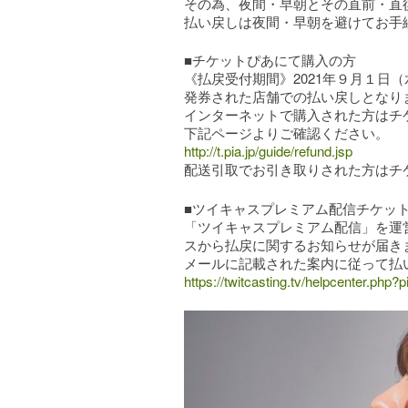
その為、夜間・早朝とその直前・直
払い戻しは夜間・早朝を避けてお手
■チケットぴあにて購入の方
《払戻受付期間》2021年９月１日（水
発券された店舗での払い戻しとなり
インターネットで購入された方はチ
下記ページよりご確認ください。
http://t.pia.jp/guide/refund.jsp
配送引取でお引き取りされた方はチ
■ツイキャスプレミアム配信チケッ
「ツイキャスプレミアム配信」を運
スから払戻に関するお知らせが届き
メールに記載された案内に従って払
https://twitcasting.tv/helpcenter