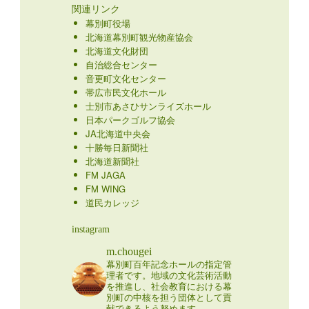
関連リンク
幕別町役場
北海道幕別町観光物産協会
北海道文化財団
自治総合センター
音更町文化センター
帯広市民文化ホール
士別市あさひサンライズホール
日本パークゴルフ協会
JA北海道中央会
十勝毎日新聞社
北海道新聞社
FM JAGA
FM WING
道民カレッジ
instagram
m.chougei
幕別町百年記念ホールの指定管
理者です。地域の文化芸術活動
を推進し、社会教育における幕
別町の中核を担う団体として貢
献できるよう努めます。