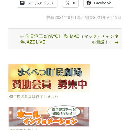
メールアドレス
X
Facebook
投稿
2021年9月13日
編集
2021年9月13日
←
岩見淳三＆YAYOI 秋
MAC（マック）チャンネ
Post
色JAZZ LIVE
ル開設！！
→
navigation
R8年度の募集は終了しました