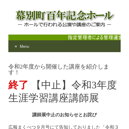
Menu
幕別町百年記念ホール
ホールで行われる公演や講座のご案内
Skip
to
令和2年度から開催した講座を紹介しま
content
す！
終了
【中止】令和3年度
生涯学習講座講師展
講師展中止のお知らせとお詫び
広報まくべつ９月号にて告知しておりました「令和３