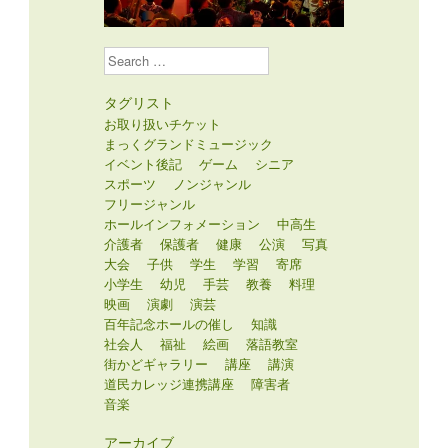
Search
タグリスト
お取り扱いチケット
まっくグランドミュージック
イベント後記
ゲーム
シニア
スポーツ
ノンジャンル
フリージャンル
ホールインフォメーション
中高生
介護者
保護者
健康
公演
写真
大会
子供
学生
学習
寄席
小学生
幼児
手芸
教養
料理
映画
演劇
演芸
百年記念ホールの催し
知識
社会人
福祉
絵画
落語教室
街かどギャラリー
講座
講演
道民カレッジ連携講座
障害者
音楽
アーカイブ