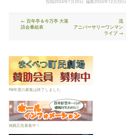
投稿
2024年7月20日
編集
2024年12月22日
←
百年亭＆今万亭 大落
流
Post
語会番組表
アニバーサリーワンマン
navigation
ライブ
→
R8年度の募集は終了しました
掲載広告募集中！