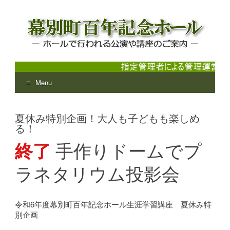
Menu
幕別町百年記念ホール
ホールで行われる公演や講座のご案内
Skip
to
夏休み特別企画！大人も子どもも楽しめ
content
る！
終了
手作りドームでプ
ラネタリウム投影会
令和6年度幕別町百年記念ホール生涯学習講座 夏休み特
別企画