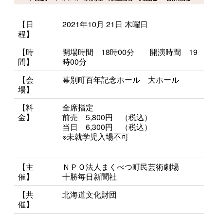
【日
2021年10月 21日 木曜日
程】
【時
開場時間 18時00分 開演時間 19
間】
時00分
【会
幕別町百年記念ホール 大ホール
場】
【料
全席指定
金】
前売 5,800円 （税込）
当日 6,300円 （税込）
※未就学児入場不可
【主
ＮＰＯ法人まくべつ町民芸術劇場
催】
十勝毎日新聞社
【共
北海道文化財団
催】