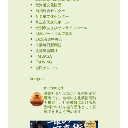
北海道文化財団
自治総合センター
音更町文化センター
帯広市民文化ホール
士別市あさひサンライズホール
日本パークゴルフ協会
JA北海道中央会
十勝毎日新聞社
北海道新聞社
FM JAGA
FM WING
道民カレッジ
instagram
m.chougei
幕別町百年記念ホールの指定管
理者です。地域の文化芸術活動
を推進し、社会教育における幕
別町の中核を担う団体として貢
献できるよう努めます。