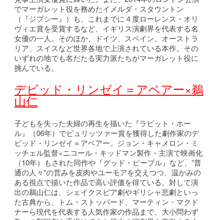
でマーガレット役を務めたイメルダ・スタウントン
（『ジプシー』）も、これまでに４度ローレンス・オリ
ヴィエ賞を受賞するなど、イギリス演劇界を代表する名
女優の一人。そのほか、ドイツ、スペイン、オーストラ
リア、スイスなど世界各地で上演されている本作。その
いずれの地でも名だたる実力派たちがマーガレット役に
挑んでいる。
デビッド・リンゼイ＝アベアー×鵜
山仁
子どもを失った夫婦の再生を描いた『ラビット・ホー
ル』（06年）でピュリッツァー賞を獲得した劇作家のデ
ビッド・リンゼイ＝アベアー。ジョン・キャメロン・ミ
ッチェル監督×ニコール・キッドマン製作・主演で映画化
（10年）もされた同作や『グッド・ピープル』など、”普
通の人々”の営みを皮肉やユーモアを交えつつ、温かみの
ある視点で描いた作品で高い評価を得ている。対して演
出の鵜山仁は、シェイクスピア劇やギリシャ悲劇といっ
た古典から、トム・ストッパード、マーティン・マクド
ナーら現代を代表する人気作家の作品まで、大小問わず