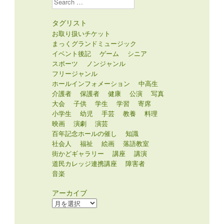
タグリスト
お取り扱いチケット
まっくグランドミュージック
イベント後記
ゲーム
シニア
スポーツ
ノンジャンル
フリージャンル
ホールインフォメーション
中高生
介護者
保護者
健康
公演
写真
大会
子供
学生
学習
寄席
小学生
幼児
手芸
教養
料理
映画
演劇
演芸
百年記念ホールの催し
知識
社会人
福祉
絵画
落語教室
街かどギャラリー
講座
講演
道民カレッジ連携講座
障害者
音楽
アーカイブ
ア
ー
カ