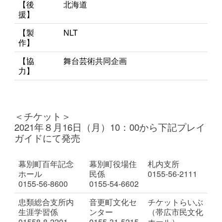
【後
北海道
援】
【製
NLT
作】
【協
舞台芸術共同企画
力】
＜チケット＞
2021年８月16日（月）10：00から下記プレイ
ガイドにて発売
幕別町百年記念
幕別町役場住
札内支所
ホール
民係
0155-56-2111
0155-56-8600
0155-54-6602
忠類総合支所内
音更町文化セ
チケットらいぶ
生涯学習係
ンター
（帯広市民文化
01558-8-2201
0155-31-5215
ホール）