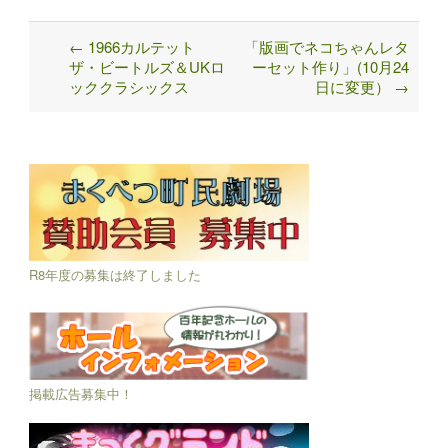
←
1966カルテット
「版画でネコちゃんレタ
Post
ザ・ビートルズ＆UKロ
ーセット作り」(10月24
navigation
ッククラシックス
日に変更）
→
R8年度の募集は終了しました
掲載広告募集中！