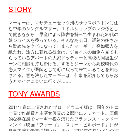
STORY
マーギーは、マサチューセッツ州のサウスボストンに住
む中年のシングルマザー。１ドルショップのレジ係とし
て働きながら、早産により障害を持って生まれた30代の
娘ジョイスを養っている。そんなある日、遅刻の多さか
ら勤め先をクビになってしまったマーギー。突如収入を
絶たれ、途方に暮れる彼女は、ジョイスの面倒を見ても
らっているアパートの大家ドッティーと高校の同級生ジ
ーンに相談を持ち掛ける。するとジーンから高校時代の
恋人マイクが医師として町に戻って来ていることを知ら
される。意を決したマーギーは、仕事を紹介してもらお
うとマイクに会いに行くが……。
TONY AWARDS
2011年春に上演されたブロードウェイ版は、同年のトニ
ー賞で作品賞と主演女優賞の２部門にノミネート。圧倒
的な存在感でマーギー役を演じたフランシス・マクドー
マンド（映画「ファーゴ」「スリー・ビルボード」）が
見事主演女優賞に輝いた。また、2014年のロンドン公演