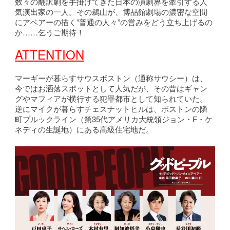
数々の翻訳劇を手掛けてきた日本の演劇界を牽引する人
気演出家の一人。その鵜山が、博品館劇場の濃密な空間
にアベアーの描く”普通の人々”の営みをどう立ち上げるの
か……乞うご期待！
ATTENTION
マーギーが暮らすサウスボストン（通称サウシー）は、
今ではお洒落スポットとして人気だが、その昔はギャン
グやマフィアが横行する犯罪都市として知られていた。
逆にマイクが暮らすチェスナットヒルは、ボストンの隣
町ブルックライン（第35代アメリカ大統領ジョン・F・ケ
ネディの生誕地）にある高級住宅地だ。