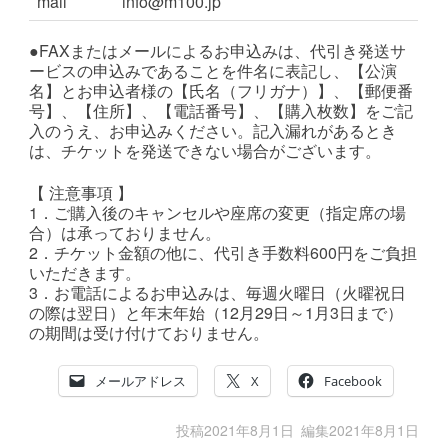
mail
info@m100.jp
●FAXまたはメールによるお申込みは、代引き発送サ
ービスの申込みであることを件名に表記し、【公演
名】とお申込者様の【氏名（フリガナ）】、【郵便番
号】、【住所】、【電話番号】、【購入枚数】をご記
入のうえ、お申込みください。記入漏れがあるとき
は、チケットを発送できない場合がございます。
【 注意事項 】
1．ご購入後のキャンセルや座席の変更（指定席の場
合）は承っておりません。
2．チケット金額の他に、代引き手数料600円をご負担
いただきます。
3．お電話によるお申込みは、毎週火曜日（火曜祝日
の際は翌日）と年末年始（12月29日～1月3日まで）
の期間は受け付けておりません。
メールアドレス
X
Facebook
投稿
2021年8月1日
編集
2021年8月1日