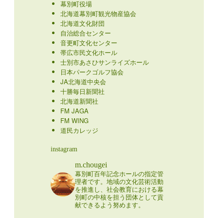
幕別町役場
北海道幕別町観光物産協会
北海道文化財団
自治総合センター
音更町文化センター
帯広市民文化ホール
士別市あさひサンライズホール
日本パークゴルフ協会
JA北海道中央会
十勝毎日新聞社
北海道新聞社
FM JAGA
FM WING
道民カレッジ
instagram
m.chougei
幕別町百年記念ホールの指定管
理者です。地域の文化芸術活動
を推進し、社会教育における幕
別町の中核を担う団体として貢
献できるよう努めます。