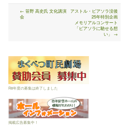
←
笹野 高史氏 文化講演
アストル・ピアソラ没後
Post
会
25年特別企画
navigation
メモリアルコンサート
「ピアソラに馳せる想
い」
→
R8年度の募集は終了しました
掲載広告募集中！