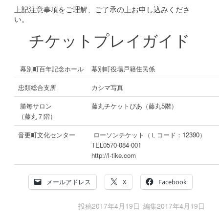
上記注意事項をご理解、ご了承の上お申し込みくださ
い。
チケットプレイガイド
幕別町百年記念ホール
幕別町役場戸籍住民係
忠類総合支所
カシマ写真
勝毎サロン
藤丸チケットぴあ（藤丸5階）
（藤丸７階）
音更町文化センター
ローソンチケット（Ｌコード：12390）
TEL0570-084-001
http://l-tike.c
メールアドレス
X
Facebook
投稿
2017年4月19日
編集
2017年4月19日