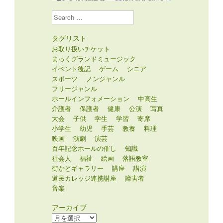
Search
タグリスト
お取り扱いチケット
まっくグランドミュージック
イベント後記
ゲーム
シニア
スポーツ
ノンジャンル
フリージャンル
ホールインフォメーション
中高生
介護者
保護者
健康
公演
写真
大会
子供
学生
学習
寄席
小学生
幼児
手芸
教養
料理
映画
演劇
演芸
百年記念ホールの催し
知識
社会人
福祉
絵画
落語教室
街かどギャラリー
講座
講演
道民カレッジ連携講座
障害者
音楽
アーカイブ
ア