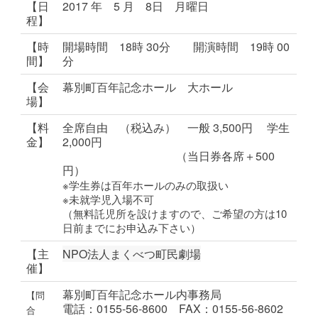
【日
2017 年 5
月 8日 月曜日
程】
【時
開場時間 18時 30分 開演時間 19時 00
間】
分
【会
幕別町百年記念ホール 大ホール
場】
【料
全席自由 （税込み） 一般 3,500円 学生
金】
2,000円
（当日券各席＋500
円）
※学生券は百年ホールのみの取扱い
※未就学児入場不可
（無料託児所を設けますので、ご希望の方は10
日前までにお申込み下さい）
【主
NPO法人まくべつ町民劇場
催】
幕別町百年記念ホール内事務局
【問
電話：0155-56-8600 FAX：0155-56-8602
合