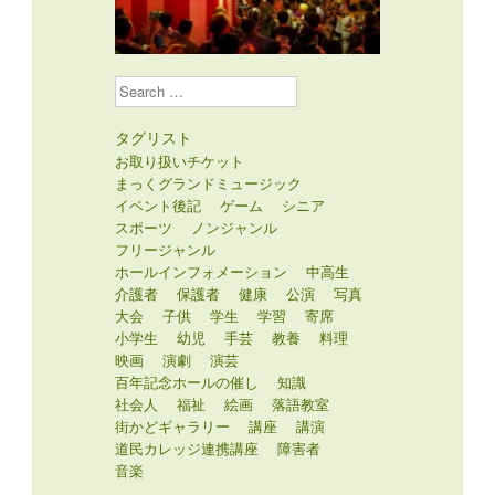
Search
タグリスト
お取り扱いチケット
まっくグランドミュージック
イベント後記
ゲーム
シニア
スポーツ
ノンジャンル
フリージャンル
ホールインフォメーション
中高生
介護者
保護者
健康
公演
写真
大会
子供
学生
学習
寄席
小学生
幼児
手芸
教養
料理
映画
演劇
演芸
百年記念ホールの催し
知識
社会人
福祉
絵画
落語教室
街かどギャラリー
講座
講演
道民カレッジ連携講座
障害者
音楽