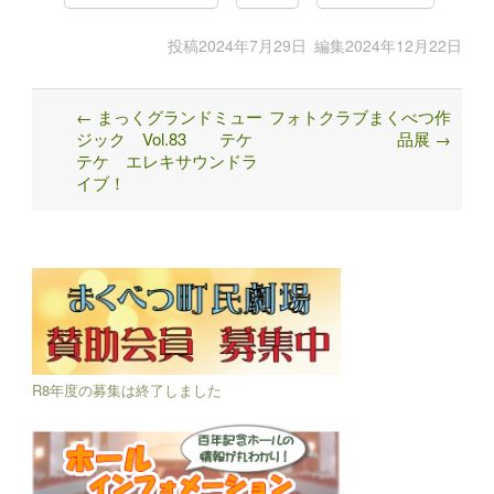
投稿
2024年7月29日
編集
2024年12月22日
←
まっくグランドミュー
フォトクラブまくべつ作
Post
ジック Vol.83 テケ
品展
→
navigation
テケ エレキサウンドラ
イブ！
R8年度の募集は終了しました