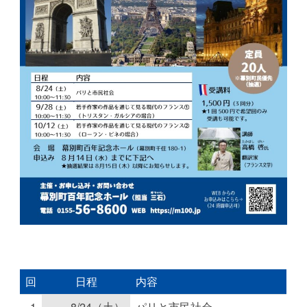
回
日程
内容
1
8/24（土）
パリと市民社会