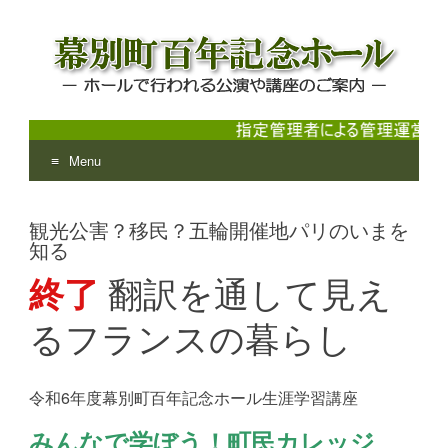
Menu
幕別町百年記念ホール
ホールで行われる公演や講座のご案内
Skip
to
観光公害？移民？五輪開催地パリのいまを
content
知る
終了
翻訳を通して見え
るフランスの暮らし
令和6年度幕別町百年記念ホール生涯学習講座
みんなで学ぼう！町民カレッジ