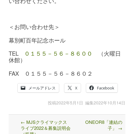
い合わせください。
＜お問い合わせ先＞
幕別町百年記念ホール
TEL
０１５５－５６－８６００
（火曜日
休館）
FAX ０１５５－５６－８６０２
メールアドレス
X
Facebook
投稿
2022年5月1日
編集
2022年10月14日
←
MJSクライマックス
ONEOR8「連結の
Post
ライブ2022＆募集説明会
子」
→
navigation
（振替）