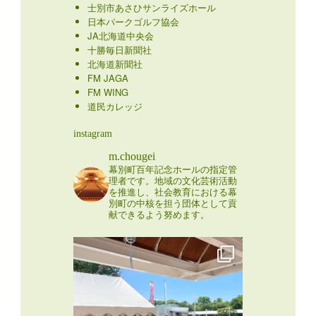
士別市あさひサンライズホール
日本パークゴルフ協会
JA北海道中央会
十勝毎日新聞社
北海道新聞社
FM JAGA
FM WING
道民カレッジ
instagram
m.chougei
幕別町百年記念ホールの指定管
理者です。地域の文化芸術活動
を推進し、社会教育における幕
別町の中核を担う団体として貢
献できるよう努めます。