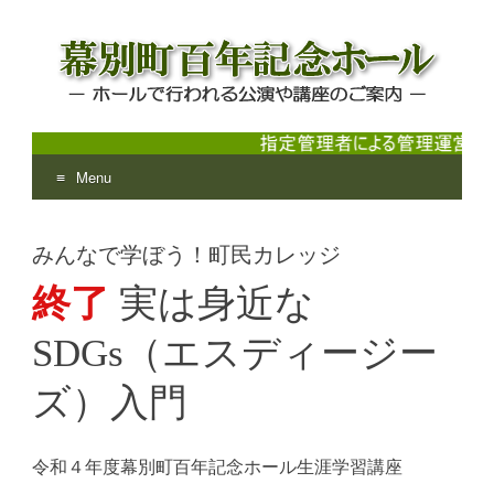
Menu
幕別町百年記念ホール
ホールで行われる公演や講座のご案内
Skip
to
みんなで学ぼう！町民カレッジ
content
終了
実は身近な
SDGs（エスディージー
ズ）入門
令和４年度幕別町百年記念ホール生涯学習講座