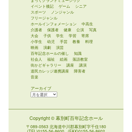
まっくグランドミュージック
イベント後記
ゲーム
シニア
スポーツ
ノンジャンル
フリージャンル
ホールインフォメーション
中高生
介護者
保護者
健康
公演
写真
大会
子供
学生
学習
寄席
小学生
幼児
手芸
教養
料理
映画
演劇
演芸
百年記念ホールの催し
知識
社会人
福祉
絵画
落語教室
街かどギャラリー
講座
講演
道民カレッジ連携講座
障害者
音楽
アーカイブ
ア
ー
カ
イ
Copyright © 幕別町百年記念ホール
ブ
〒089-0563 北海道中川郡幕別町字千住180
(TEL)0155-56-8600 (FAX)0155-56-8602