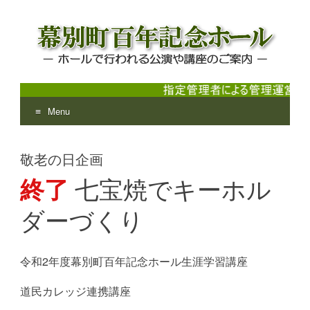
Menu
幕別町百年記念ホール
ホールで行われる公演や講座のご案内
Skip
to
敬老の日企画
content
終了
七宝焼でキーホル
ダーづくり
令和2年度幕別町百年記念ホール生涯学習講座
道民カレッジ連携講座