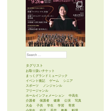
Search
タグリスト
お取り扱いチケット
まっくグランドミュージック
イベント後記
ゲーム
シニア
スポーツ
ノンジャンル
フリージャンル
ホールインフォメーション
中高生
介護者
保護者
健康
公演
写真
大会
子供
学生
学習
寄席
小学生
幼児
手芸
教養
料理