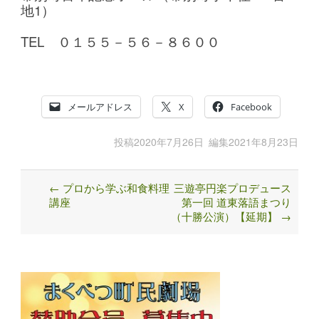
地1）
TEL ０１５５－５６－８６００
メールアドレス
X
Facebook
投稿
2020年7月26日
編集
2021年8月23日
←
プロから学ぶ和食料理
三遊亭円楽プロデュース
Post
講座
第一回 道東落語まつり
navigation
（十勝公演）【延期】
→