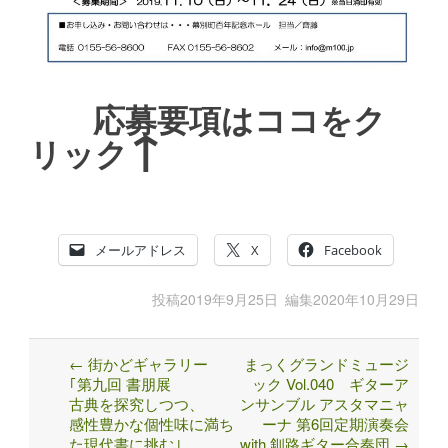
応募要項はココをク
↑
リック
メールアドレス
X
Facebook
投稿
2019年9月25日
編集
2020年10月29日
←
街かどギャラリー
まっくグランドミュージ
Post
｢第九回 書朋展
ック Vol.040 ギターア
navigation
古典を探究しつつ、
ンサンブル アスタマニャ
感性豊かな個性味に満ち
ーナ 第6回定期演奏会
た現代書に挑む｣
with 釧路ギター合奏団
→