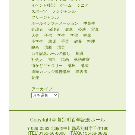
イベント後記
ゲーム
シニア
スポーツ
ノンジャンル
フリージャンル
ホールインフォメーション
中高生
介護者
保護者
健康
公演
写真
大会
子供
学生
学習
寄席
小学生
幼児
手芸
教養
料理
映画
演劇
演芸
百年記念ホールの催し
知識
社会人
福祉
絵画
落語教室
街かどギャラリー
講座
講演
道民カレッジ連携講座
障害者
音楽
アーカイブ
ア
ー
カ
イ
Copyright © 幕別町百年記念ホール
ブ
〒089-0563 北海道中川郡幕別町字千住180
(TEL)0155-56-8600 (FAX)0155-56-8602