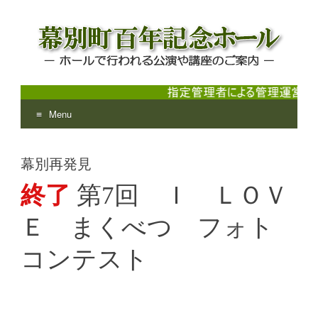
Menu
幕別町百年記念ホール
ホールで行われる公演や講座のご案内
Skip
to
幕別再発見
content
終了
第7回 Ｉ ＬＯＶ
Ｅ まくべつ フォト
コンテスト