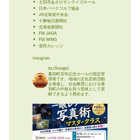
士別市あさひサンライズホール
日本パークゴルフ協会
JA北海道中央会
十勝毎日新聞社
北海道新聞社
FM JAGA
FM WING
道民カレッジ
instagram
m.chougei
幕別町百年記念ホールの指定管
理者です。地域の文化芸術活動
を推進し、社会教育における幕
別町の中核を担う団体として貢
献できるよう努めます。