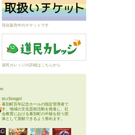
現在販売中のチケットです
道民カレッジの詳細はこちらから
am
m.chougei
幕別町百年記念ホールの指定管理者で
す。地域の文化芸術活動を推進し、社
会教育における幕別町の中核を担う団
体として貢献できるよう努めます。