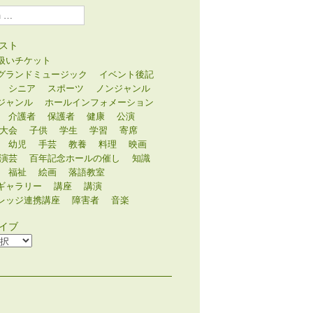
スト
扱いチケット
グランドミュージック
イベント後記
シニア
スポーツ
ノンジャンル
ジャンル
ホールインフォメーション
介護者
保護者
健康
公演
大会
子供
学生
学習
寄席
幼児
手芸
教養
料理
映画
演芸
百年記念ホールの催し
知識
福祉
絵画
落語教室
ギャラリー
講座
講演
レッジ連携講座
障害者
音楽
イブ