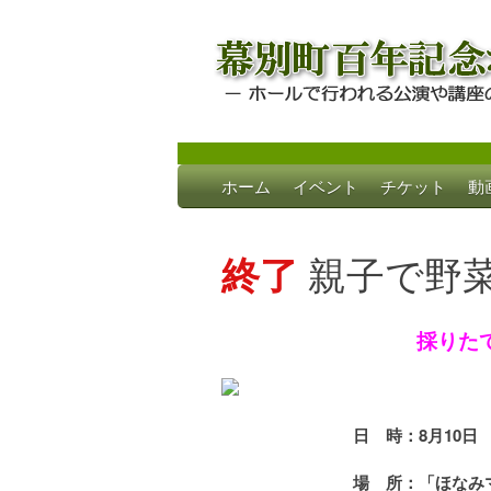
Skip
ホーム
イベント
チケット
動
to
幕別町百年記念
ホールで行われる公演や講座のご案内
content
終了
親子で野
採りた
日 時：8月10日 
場 所：「ほなみマ