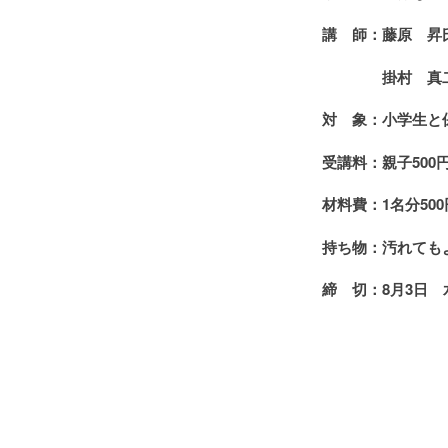
講 師：藤原 昇
掛村 真二氏（
対 象：小学生と
受講料：親子500
材料費：1名分500
持ち物：汚れても
締 切：8月3日 