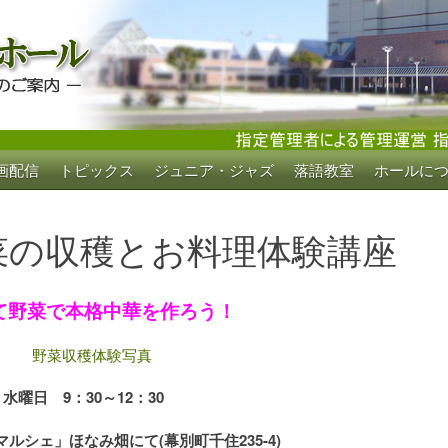
画配信
トピックス
ジュニア・ジャズ
落語教室
ホールに
ホール
菜の収穫とお料理体験講座
て野菜で本格中華を作ろう！
水曜日 9：30～12：30
ルシェ」ほなみ畑にて(幕別町千住235-4)