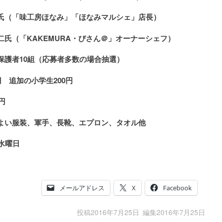
氏（「味工房ほなみ」「ほなみマルシェ」店長）
「KAKEMURA・びさん＠」オーナーシェフ）
保護者10組（応募者多数の場合抽選）
円 追加の小学生200円
円
よい服装、軍手、長靴、エプロン、タオル他
水曜日
メールアドレス
X
Facebook
投稿
2016年7月25日
編集
2016年7月25日