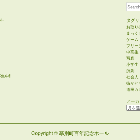
Search
ル
タグリ
お取り
まっく
ゲーム
フリー
中高生
写真
小学生
演劇
集中!!
社会人
街かど
道民カ
アーカ
ア
ー
カ
イ
Copyright © 幕別町百年記念ホール
ブ