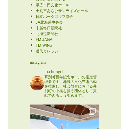
帯広市民文化ホール
士別市あさひサンライズホール
日本パークゴルフ協会
JA北海道中央会
十勝毎日新聞社
北海道新聞社
FM JAGA
FM WING
道民カレッジ
instagram
m.chougei
幕別町百年記念ホールの指定管
理者です。地域の文化芸術活動
を推進し、社会教育における幕
別町の中核を担う団体として貢
献できるよう努めます。