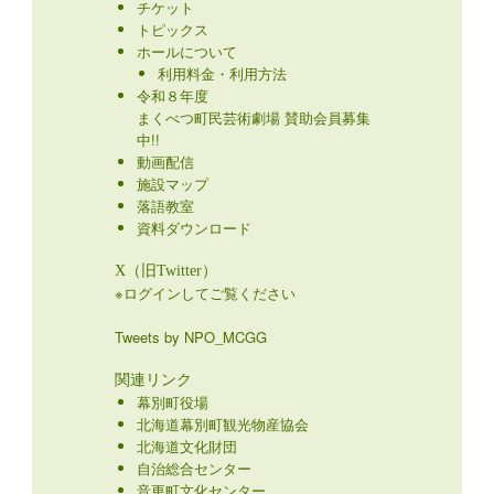
チケット
トピックス
ホールについて
利用料金・利用方法
令和８年度
まくべつ町民芸術劇場 賛助会員募集
中!!
動画配信
施設マップ
落語教室
資料ダウンロード
X（旧Twitter）
※ログインしてご覧ください
Tweets by NPO_MCGG
関連リンク
幕別町役場
北海道幕別町観光物産協会
北海道文化財団
自治総合センター
音更町文化センター