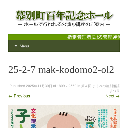
Menu
幕別町百年記念ホール
ホールで行われる公演や講座のご案内
Skip
to
25-2-7 mak-kodomo2-ol2
content
Published
2025年11月30日
at
1809 × 2560
in
第４回 まくべつ格別落語
まつり
←
Previous
Next
→