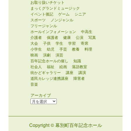
お取り扱いチケット
まっくグランドミュージック
イベント後記
ゲーム
シニア
スポーツ
ノンジャンル
フリージャンル
ホールインフォメーション
中高生
介護者
保護者
健康
公演
写真
大会
子供
学生
学習
寄席
小学生
幼児
手芸
教養
料理
映画
演劇
演芸
百年記念ホールの催し
知識
社会人
福祉
絵画
落語教室
街かどギャラリー
講座
講演
道民カレッジ連携講座
障害者
音楽
アーカイブ
ア
ー
カ
イ
Copyright © 幕別町百年記念ホール
ブ