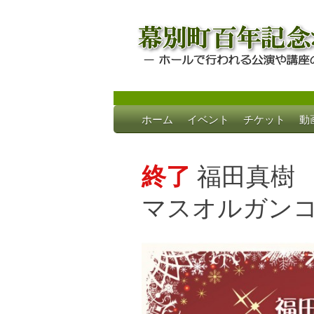
Skip
ホーム
イベント
チケット
動
to
幕別町百年記念
ホールで行われる公演や講座のご案内
content
終了
福田真樹
マスオルガン