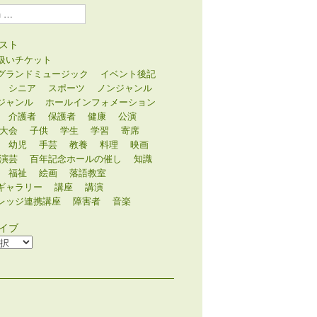
スト
扱いチケット
グランドミュージック
イベント後記
シニア
スポーツ
ノンジャンル
ジャンル
ホールインフォメーション
介護者
保護者
健康
公演
大会
子供
学生
学習
寄席
幼児
手芸
教養
料理
映画
演芸
百年記念ホールの催し
知識
福祉
絵画
落語教室
ギャラリー
講座
講演
レッジ連携講座
障害者
音楽
イブ