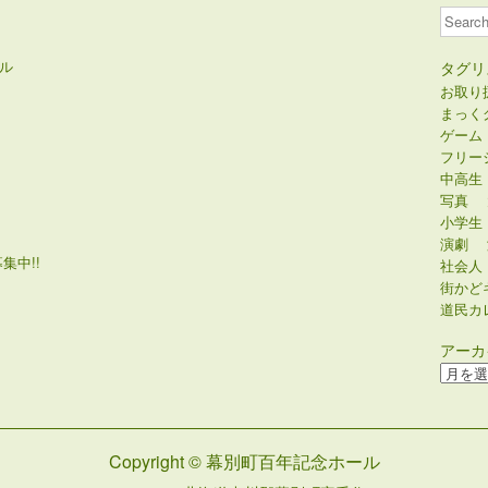
Search
ル
タグリ
お取り
まっく
ゲーム
フリー
中高生
写真
小学生
演劇
集中!!
社会人
街かど
道民カ
アーカ
ア
ー
カ
イ
Copyright © 幕別町百年記念ホール
ブ