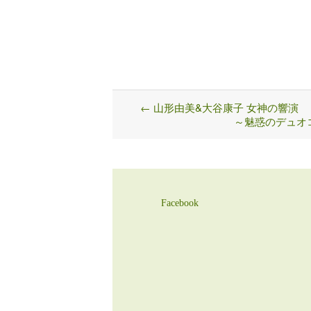
←
山形由美&大谷康子 女神の響演
Post
～魅惑のデュオコン
navigation
Facebook