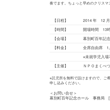
奏でます。ちょっと早めのクリスマ
【日程】
2014 年 12 
【時間】
開場時間 13
【会場】
幕別町百年記念
【料金】
全席自由席 1
※未就学児入場
【主催】
ＮＰＯまくべつ
※託児所を無料で設けますので、ご
申し込みください。
＜お問い合せ＞
幕別町百年記念ホール 事務局 [電話] 0