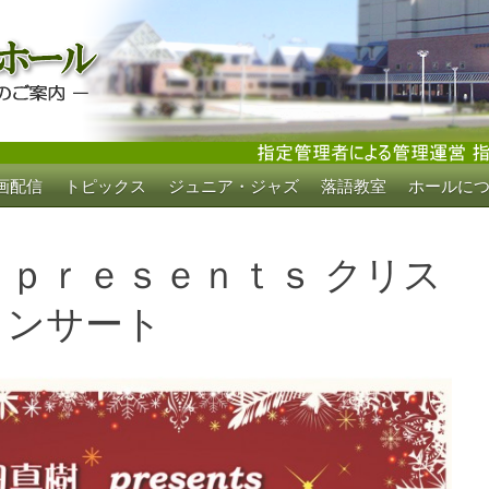
画配信
トピックス
ジュニア・ジャズ
落語教室
ホールに
ホール
 ｐｒｅｓｅｎｔｓ クリス
コンサート