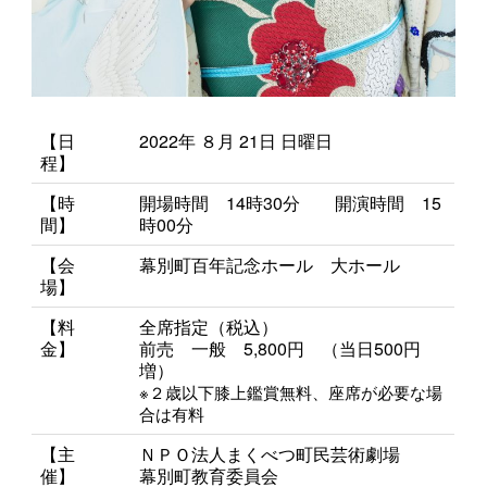
【日
2022年 ８月 21日 日曜日
程】
【時
開場時間 14時30分 開演時間 15
間】
時00分
【会
幕別町百年記念ホール 大ホール
場】
【料
全席指定（税込）
金】
前売 一般 5,800円 （当日500円
増）
※２歳以下膝上鑑賞無料、座席が必要な場
合は有料
【主
ＮＰＯ法人まくべつ町民芸術劇場
催】
幕別町教育委員会