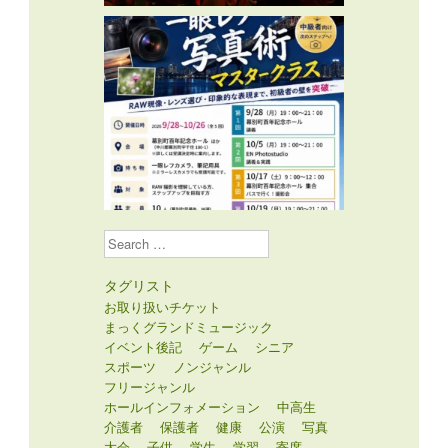
Search
タグリスト
お取り扱いチケット
まっくグランドミュージック
イベント後記
ゲーム
シニア
スポーツ
ノンジャンル
フリージャンル
ホールインフォメーション
中高生
介護者
保護者
健康
公演
写真
大会
子供
学生
学習
寄席