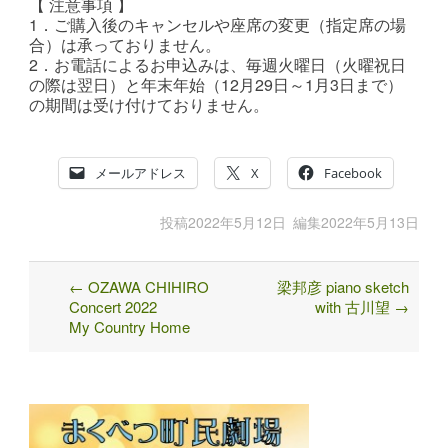
【 注意事項 】
1．ご購入後のキャンセルや座席の変更（指定席の場
合）は承っておりません。
2．お電話によるお申込みは、毎週火曜日（火曜祝日
の際は翌日）と年末年始（12月29日～1月3日まで）
の期間は受け付けておりません。
メールアドレス
X
Facebook
投稿
2022年5月12日
編集
2022年5月13日
←
OZAWA CHIHIRO
梁邦彦 piano sketch
Post
Concert 2022
with 古川望
→
navigation
My Country Home