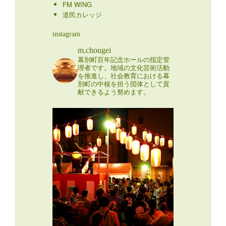
FM WING
道民カレッジ
instagram
m.chougei
幕別町百年記念ホールの指定管
理者です。地域の文化芸術活動
を推進し、社会教育における幕
別町の中核を担う団体として貢
献できるよう努めます。