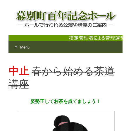
Menu
幕別町百年記念ホール
ホールで行われる公演や講座のご案内
Skip
to
中止
春から始める茶道
content
講座
姿勢正してお茶を点てましょう！