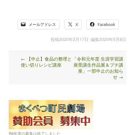
メールアドレス
X
Facebook
投稿
2020年2月17日
編集
2020年5月8日
←
【中止】食品の整理と
「令和元年度 生涯学習講
Post
使い切りレシピ講座
座受講生作品展＆プチ講
navigation
座」一部中止のお知ら
せ
→
R8年度の募集は終了しました