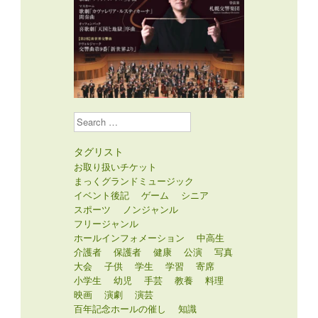
Search
タグリスト
お取り扱いチケット
まっくグランドミュージック
イベント後記
ゲーム
シニア
スポーツ
ノンジャンル
フリージャンル
ホールインフォメーション
中高生
介護者
保護者
健康
公演
写真
大会
子供
学生
学習
寄席
小学生
幼児
手芸
教養
料理
映画
演劇
演芸
百年記念ホールの催し
知識