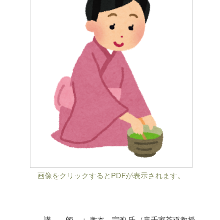
画像をクリックするとPDFが表示されます。
講 師 ： 敷本 宗映 氏（裏千家茶道教授、