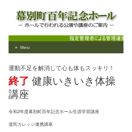
Menu
幕別町百年記念ホール
ホールで行われる公演や講座のご案内
Skip
to
運動不足を解消して心も体もスッキリ！
content
終了
健康いきいき体操
講座
令和2年度幕別町百年記念ホール生涯学習講座
道民カレッジ連携講座