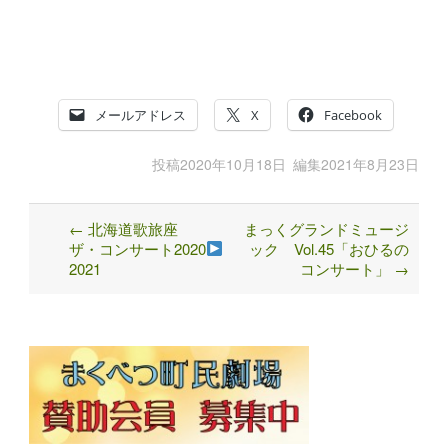
メールアドレス
X
Facebook
投稿
2020年10月18日
編集
2021年8月23日
←
北海道歌旅座
まっくグランドミュージ
Post
ザ・コンサート2020
ック Vol.45「おひるの
navigation
2021
コンサート」
→