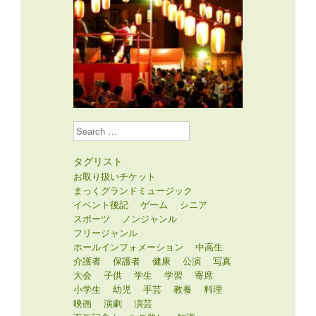
Search
タグリスト
お取り扱いチケット
まっくグランドミュージック
イベント後記
ゲーム
シニア
スポーツ
ノンジャンル
フリージャンル
ホールインフォメーション
中高生
介護者
保護者
健康
公演
写真
大会
子供
学生
学習
寄席
小学生
幼児
手芸
教養
料理
映画
演劇
演芸