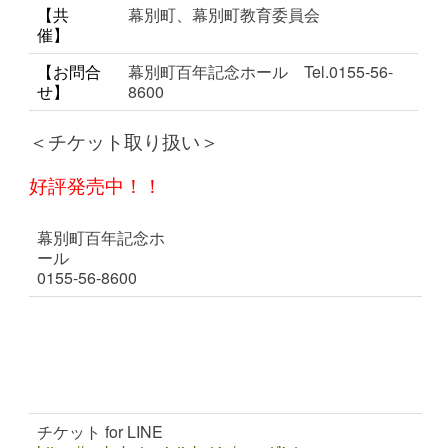
【共
幕別町、幕別町教育委員会
催】
【お問合
幕別町百年記念ホール Tel.0155-56-
せ】
8600
＜チケット取り扱い＞
好評発売中！！
幕別町百年記念ホ
幕別町役場戸
札内支所
ール
籍住民係
0155-56-2111
0155-56-8600
0155-54-6602
忠類総合支所内生
チケットらい
音更町文化セン
涯学習係
ぶ
ター
01558-8-2201
（帯広市民文
0155-31-5215
化ホール）
0155-23-8111
チケット for LINE