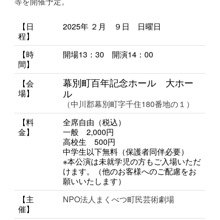
等を開催予定。
【日
2025年 ２月 ９
日 日
曜日
程】
【時
開場13：30
開演14：00
間】
幕別町百年記念ホール 大ホー
【会
ル
場】
（中川郡幕別町字千住180番地の１）
【料
全席自由（税込）
金】
一般 2,000円
高校生 500円
中学生以下無料（保護者同伴必要）
※本公演は未就学児の方もご入場いただ
けます。（他のお客様へのご配慮をお
願いいたします）
【主
NPO法人まくべつ町民芸術劇場
催】