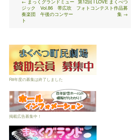
←
まっくグランドミュー
第12回 I LOVE まくべつ
Post
ジック Vol.86 帯広吹
フォトコンテスト作品募
navigation
奏楽団 午後のコンサー
集
→
ト
R8年度の募集は終了しました
掲載広告募集中！