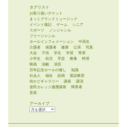
タグリスト
お取り扱いチケット
まっくグランドミュージック
イベント後記
ゲーム
シニア
スポーツ
ノンジャンル
フリージャンル
ホールインフォメーション
中高生
介護者
保護者
健康
公演
写真
大会
子供
学生
学習
寄席
小学生
幼児
手芸
教養
料理
映画
演劇
演芸
百年記念ホールの催し
知識
社会人
福祉
絵画
落語教室
街かどギャラリー
講座
講演
道民カレッジ連携講座
障害者
音楽
アーカイブ
ア
ー
カ
イ