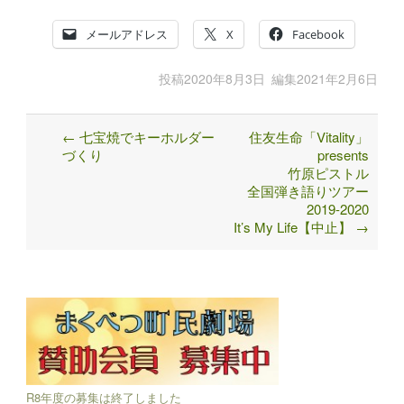
メールアドレス
X
Facebook
投稿
2020年8月3日
編集
2021年2月6日
←
七宝焼でキーホルダー
住友生命「Vitality」
Post
づくり
presents
navigation
竹原ピストル
全国弾き語りツアー
2019-2020
It’s My Life【中止】
→
R8年度の募集は終了しました