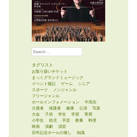
Search
タグリスト
お取り扱いチケット
まっくグランドミュージック
イベント後記
ゲーム
シニア
スポーツ
ノンジャンル
フリージャンル
ホールインフォメーション
中高生
介護者
保護者
健康
公演
写真
大会
子供
学生
学習
寄席
小学生
幼児
手芸
教養
料理
映画
演劇
演芸
百年記念ホールの催し
知識