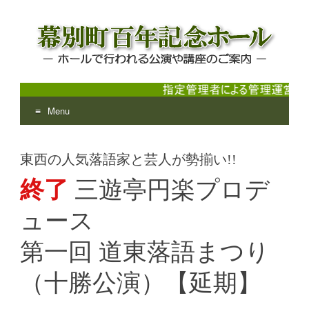
Menu
幕別町百年記念ホール
ホールで行われる公演や講座のご案内
Skip
to
東西の人気落語家と芸人が勢揃い!!
content
終了
三遊亭円楽プロデ
ュース
第一回 道東落語まつり
（十勝公演）【延期】