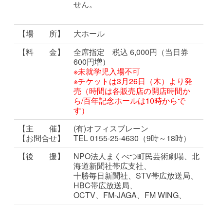
せん。
【場 所】
大ホール
【料 金】
全席指定 税込 6,000
円（当日券
600円増）
※未就学児入場不可
※チケットは3月26日（木）より発
売（時間は各販売店の開店時間か
ら/百年記念ホールは10時からで
す）
【主 催】
(有)オフィスブレーン
【お問合せ】
TEL 0155-25-4630（9時～18時）
【後 援】
NPO法人まくべつ町民芸術劇場、北
海道新聞社帯広支社
、
十勝毎日新聞社、STV帯広放送局、
HBC帯広放送局、
OCTV、FM-JAGA、FM WING、