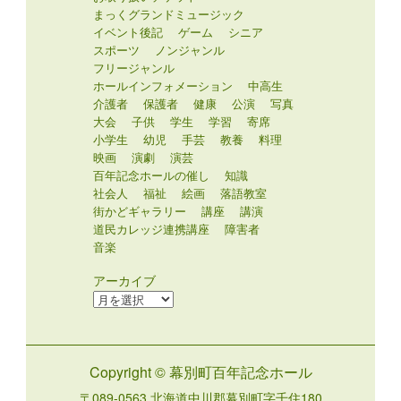
まっくグランドミュージック
イベント後記
ゲーム
シニア
スポーツ
ノンジャンル
フリージャンル
ホールインフォメーション
中高生
介護者
保護者
健康
公演
写真
大会
子供
学生
学習
寄席
小学生
幼児
手芸
教養
料理
映画
演劇
演芸
百年記念ホールの催し
知識
社会人
福祉
絵画
落語教室
街かどギャラリー
講座
講演
道民カレッジ連携講座
障害者
音楽
アーカイブ
ア
ー
カ
イ
Copyright © 幕別町百年記念ホール
ブ
〒089-0563 北海道中川郡幕別町字千住180