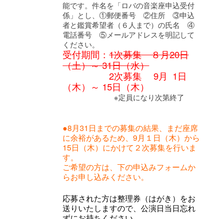
能です。件名を「ロバの音楽座申込受付
係」とし、①郵便番号 ②住所 ③申込
者と鑑賞希望者（６人まで）の氏名 ④
電話番号 ⑤メールアドレスを明記して
ください。
受付期間：
1次募集 ８月20日
（土）～ 31日（水）
2次募集 9月 1日
（木）～ 15日（木）
※定員になり次第終了
●8月31日までの募集の結果、まだ座席
に余裕があるため、9月１日（木）から
15日（木）にかけて２次募集を行いま
す。
ご希望の方は、下の申込みフォームか
らお申し込みください。
応募された方は整理券（はがき）をお
送りいたしますので、公演日当日忘れ
ずにお持ちください。