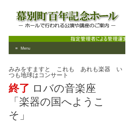
Menu
幕別町百年記念ホール
ホールで行われる公演や講座のご案内
Skip
to
みみをすますと これも あれも楽器 い
content
つも地球はコンサート
終了
ロバの音楽座
「楽器の国へようこ
そ」