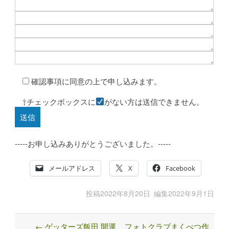
確認事項に同意の上で申し込みます。
⇧チェックボックスに
がない方は送信できません。
-----お申し込みありがとうございました。-----
メールアドレス
X
Facebook
投稿
2022年8月20日
編集
2022年9月1日
←
ゲッターズ飯田 開運
フォトクラブまくべつ作
Post