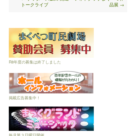
トークライブ
品展
→
navigation
R8年度の募集は終了しました
掲載広告募集中！
毎月第３日曜日開催。