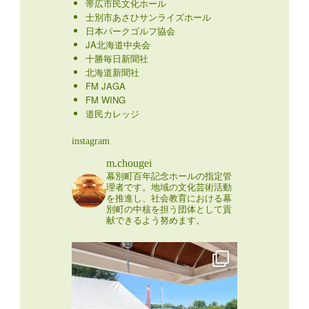
帯広市民文化ホール
士別市あさひサンライズホール
日本パークゴルフ協会
JA北海道中央会
十勝毎日新聞社
北海道新聞社
FM JAGA
FM WING
道民カレッジ
instagram
m.chougei
幕別町百年記念ホールの指定管
理者です。地域の文化芸術活動
を推進し、社会教育における幕
別町の中核を担う団体として貢
献できるよう努めます。