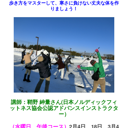
歩き方をマスターして、寒さに負けない丈夫な体を作
りましょう！
講師：鞘野 紳量さん(日本ノルディックフィ
ットネス協会公認アドバンスインストラクタ
ー）
（水曜日 午後コース）
2月4日、18日、3月4