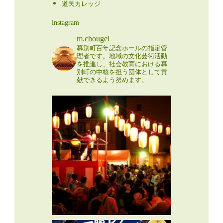
道民カレッジ
instagram
m.chougei
幕別町百年記念ホールの指定管
理者です。地域の文化芸術活動
を推進し、社会教育における幕
別町の中核を担う団体として貢
献できるよう努めます。