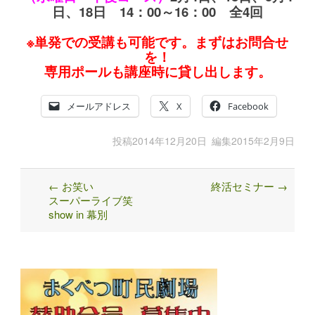
日、18日 14：00～16：00 全4回
※単発での受講も可能です。まずはお問合せ
を！
専用ポールも講座時に貸し出します。
メールアドレス
X
Facebook
投稿
2014年12月20日
編集
2015年2月9日
←
お笑い
終活セミナー
→
Post
スーパーライブ笑
navigation
show in 幕別