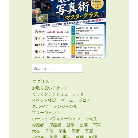
Search
タグリスト
お取り扱いチケット
まっくグランドミュージック
イベント後記
ゲーム
シニア
スポーツ
ノンジャンル
フリージャンル
ホールインフォメーション
中高生
介護者
保護者
健康
公演
写真
大会
子供
学生
学習
寄席
小学生
幼児
手芸
教養
料理