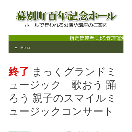
Menu
幕別町百年記念ホール
ホールで行われる公演や講座のご案内
Skip
to
終了
まっくグランドミ
content
ュージック 歌おう 踊
ろう 親子のスマイルミ
ュージックコンサート