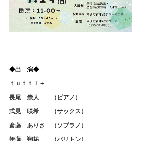
◆出 演◆
ｔｕｔｔｉ＋
長尾 崇人 （ピアノ）
式見 咲希 （サックス）
斎藤 ありさ （ソプラノ）
伊藤 翔祐 （バリトン）