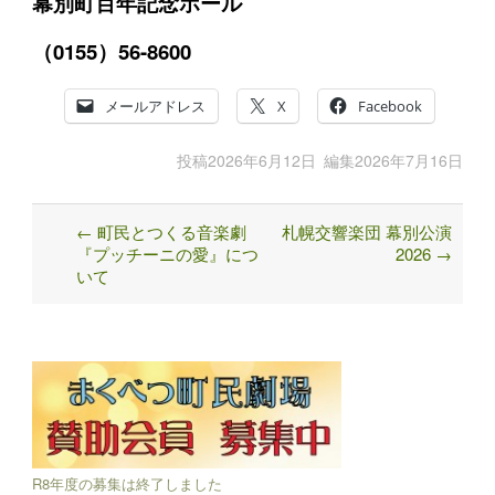
幕別町百年記念ホール
（0155）56-8600
メールアドレス
X
Facebook
投稿
2026年6月12日
編集
2026年7月16日
←
町民とつくる音楽劇
札幌交響楽団 幕別公演
Post
『プッチーニの愛』につ
2026
→
navigation
いて
R8年度の募集は終了しました