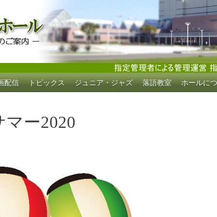
画配信
トピックス
ジュニア・ジャズ
落語教室
ホールに
ホール
マー2020