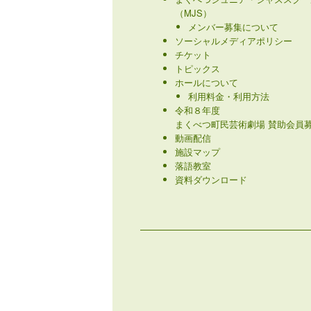
（MJS）
メンバー募集について
ソーシャルメディアポリシー
チケット
トピックス
ホールについて
利用料金・利用方法
令和８年度
まくべつ町民芸術劇場 賛助会員募
動画配信
施設マップ
落語教室
資料ダウンロード