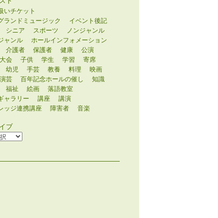
スト
扱いチケット
グランドミュージック
イベント後記
シニア
スポーツ
ノンジャンル
ジャンル
ホールインフォメーション
介護者
保護者
健康
公演
大会
子供
学生
学習
寄席
幼児
手芸
教養
料理
映画
演芸
百年記念ホールの催し
知識
福祉
絵画
落語教室
ギャラリー
講座
講演
レッジ連携講座
障害者
音楽
イブ