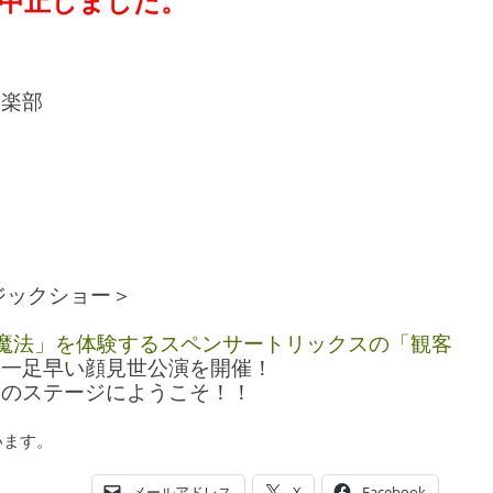
中止しました。
奏楽部
ジックショー＞
魔法」を体験するスペンサートリックスの「観客
の一足早い顔見世公演を開催！
ンのステージにようこそ！！
います。
メールアドレス
X
Facebook