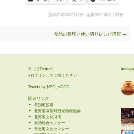
投稿
2020年7月1日
編集
2021年7月23日
食品の整理と使い切りレシピ講座
→
X（旧Twitter）
instagr
※ログインしてご覧ください
Tweets by NPO_MCGG
関連リンク
幕別町役場
北海道幕別町観光物産協会
北海道文化財団
自治総合センター
音更町文化センター