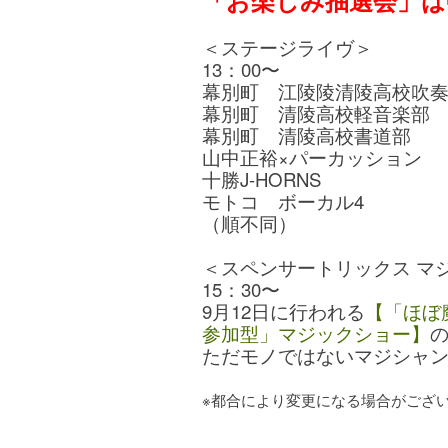
「お楽しみ抽選会」は
＜ステージライヴ＞
13：00〜
幕別町 江陵陵清陵高校吹
幕別町 清陵高校軽音楽部
幕別町 清陵高校書道部
山中正裕×パーカッション
十勝J-HORNS
モトコ ボーカル4
（順不同）
＜スペンサートリックス マ
15：30〜
9月12日に行われる
【「ほぼ
参加型」マジックショー】
ただモノではないマジシャ
※都合により変更になる場合がござ