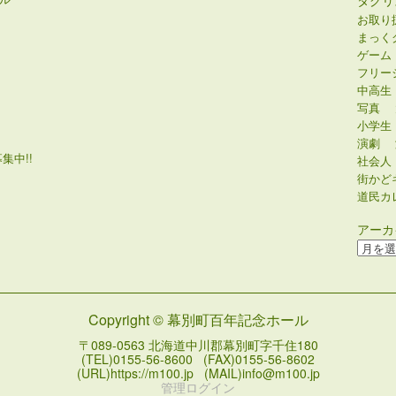
タグリ
お取り
まっく
ゲーム
フリー
中高生
写真
小学生
演劇
集中!!
社会人
街かど
道民カ
アーカ
ア
ー
カ
イ
Copyright © 幕別町百年記念ホール
ブ
〒089-0563 北海道中川郡幕別町字千住180
(TEL)0155-56-8600 (FAX)0155-56-8602
(URL)https://m100.jp (MAIL)info@m100.jp
管理ログイン