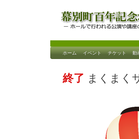
Skip
ホーム
イベント
チケット
動
to
幕別町百年記念
ホールで行われる公演や講座のご案内
content
終了
まくまくサ