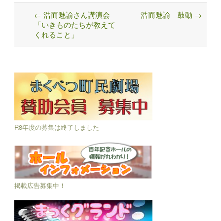
←
浩而魅諭さん講演会
浩而魅諭 鼓動
→
Post
「いきものたちが教えて
navigation
くれること」
R8年度の募集は終了しました
掲載広告募集中！