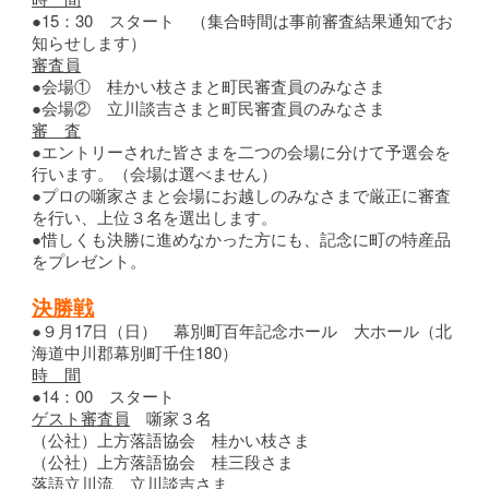
●15：30 スタート （集合時間は事前審査結果通知でお
知らせします）
審査員
●会場① 桂かい枝さまと町民審査員のみなさま
●会場② 立川談吉さまと町民審査員のみなさま
審 査
●エントリーされた皆さまを二つの会場に分けて予選会を
行います。（会場は選べません）
●プロの噺家さまと会場にお越しのみなさまで厳正に審査
を行い、上位３名を選出します。
●惜しくも決勝に進めなかった方にも、記念に町の特産品
をプレゼント。
決勝戦
●９月17日（日） 幕別町百年記念ホール 大ホール（北
海道中川郡幕別町千住180）
時 間
●14：00 スタート
ゲスト審査員
噺家３名
（公社）上方落語協会 桂かい枝さま
（公社）上方落語協会 桂三段さま
落語立川流 立川談吉さま