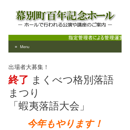
Menu
幕別町百年記念ホール
ホールで行われる公演や講座のご案内
Skip
to
出場者大募集！
content
終了
まくべつ格別落語
まつり
「蝦夷落語大会」
今年もやります！