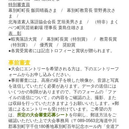
特別審査員
幕別町町長 飯田晴義さま / 幕別町教育長 菅野勇次さ
ま /
北海道素人落語協会会長 芝垣美男さま / （特非）まく
べつ町民芸術劇場 理事長 蓑島住雄さま
表 彰
●蝦夷落語大賞 / 幕別町長賞（特別賞） / 教育長賞
（特別賞） / 優秀賞 / 奨励賞
●各賞受賞者には記念トロフィーと賞状が贈られます。
事前審査
●大会にエントリーを希望される方は、下のエントリーフ
ォームからお申し込みください。
●事前審査には、高座の様子を映した映像か、音源と写真
を送信していただく必要があります。データの送信には
いくつかの制限がありますので、下のフォームの「ファ
イルの送信について」の内容をご確認の上、撮影、また
は収録を行っていただきますようお願いいたします。※郵
送によるエントリーも受け付けています。ご希望の方
は、
所定の大会審査応募シート
を印刷し、郵送方法をご
確認いただいた上で大会事務局（〒089-0563北海道中川
郡幕別町字千住180番地幕別町百年記念ホール内「全道ア