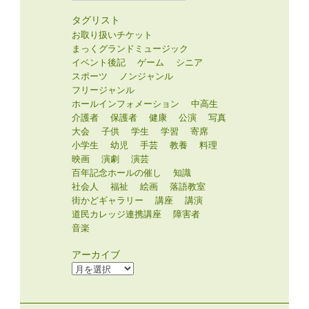
タグリスト
お取り扱いチケット
まっくグランドミュージック
イベント後記
ゲーム
シニア
スポーツ
ノンジャンル
フリージャンル
ホールインフォメーション
中高生
介護者
保護者
健康
公演
写真
大会
子供
学生
学習
寄席
小学生
幼児
手芸
教養
料理
映画
演劇
演芸
百年記念ホールの催し
知識
社会人
福祉
絵画
落語教室
街かどギャラリー
講座
講演
道民カレッジ連携講座
障害者
音楽
アーカイブ
ア
ー
カ