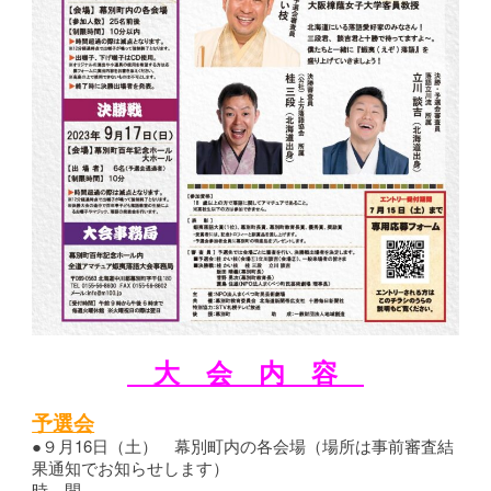
大 会 内 容
予選会
●９月16日（土） 幕別町内の各会場（場所は事前審査結
果通知でお知らせします）
時 間