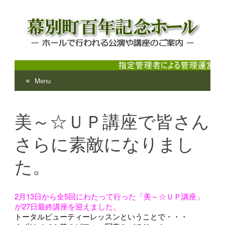
Menu
幕別町百年記念ホール
ホールで行われる公演や講座のご案内
Skip
to
美～☆ＵＰ講座で皆さん
content
さらに素敵になりまし
た。
2月13日から全5回にわたって行った「美～☆ＵＰ講座」
が27日最終講座を迎えました。
トータルビューティーレッスンということで・・・