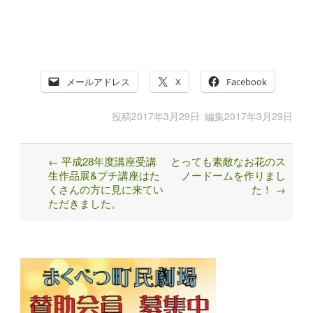
メールアドレス
X
Facebook
投稿
2017年3月29日
編集
2017年3月29日
←
平成28年度講座受講
とっても素敵なお花のス
Post
生作品展&プチ講座はた
ノードームを作りまし
navigation
くさんの方に見に来てい
た！
→
ただきました。