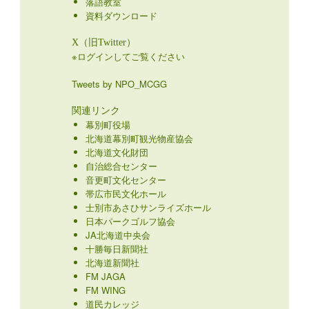
落語教室
資料ダウンロード
X（旧Twitter）
※ログインしてご覧ください
Tweets by NPO_MCGG
関連リンク
幕別町役場
北海道幕別町観光物産協会
北海道文化財団
自治総合センター
音更町文化センター
帯広市民文化ホール
士別市あさひサンライズホール
日本パークゴルフ協会
JA北海道中央会
十勝毎日新聞社
北海道新聞社
FM JAGA
FM WING
道民カレッジ