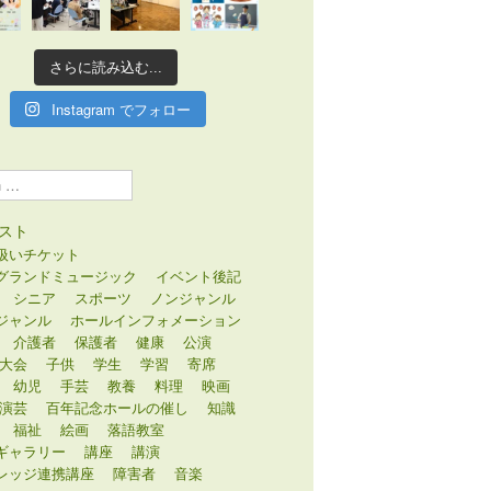
さらに読み込む...
Instagram でフォロー
スト
扱いチケット
グランドミュージック
イベント後記
シニア
スポーツ
ノンジャンル
ジャンル
ホールインフォメーション
介護者
保護者
健康
公演
大会
子供
学生
学習
寄席
幼児
手芸
教養
料理
映画
演芸
百年記念ホールの催し
知識
福祉
絵画
落語教室
ギャラリー
講座
講演
レッジ連携講座
障害者
音楽