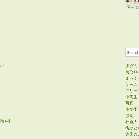
Search
ル
タグリ
お取り
まっく
ゲーム
フリー
中高生
写真
小学生
演劇
集中!!
社会人
街かど
道民カ