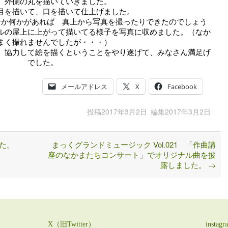
、外側の丸を描いていきました。
目を描いて、口を描いて仕上げました。
ンか何かがあれば 真上から写真を撮ったりできたのでしょう
ルの屋上に上がって描いてる様子を写真に収めました。（なか
まく撮れませんでしたが・・・）
、協力して絵を描くということをやり遂げて、みなさん満足げ
でした。
メールアドレス
X
Facebook
投稿
2017年3月2日
編集
2017年3月2日
た。
まっくグランドミュージック Vol.021 「作曲講
座のなかまたちコンサート」でオリジナル曲を披
露しました。
→
X（旧Twitter）
instagr