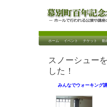
Skip
ホーム
イベント
チケット
動
to
幕別町百年記念
ホールで行われる公演や講座のご案内
content
スノーシュー
した！
みんなでウォーキング講