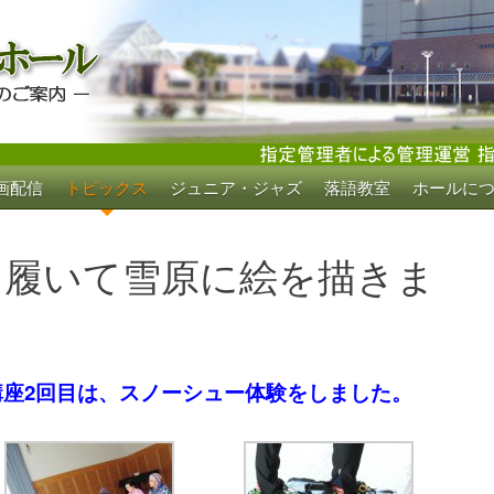
画配信
トピックス
ジュニア・ジャズ
落語教室
ホールに
ホール
を履いて雪原に絵を描きま
座2回目は、スノーシュー体験をしました。