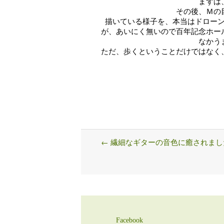
まずは
その後、Ｍの
描いている様子を、本当はドロー
が、あいにく無いので百年記念ホー
なかう
ただ、歩くということだけではなく
←
繊細なギターの音色に癒されまし
Post
navigation
Facebook