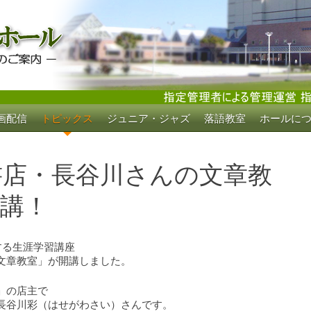
画配信
トピックス
ジュニア・ジャズ
落語教室
ホールに
ホール
書店・長谷川さんの文章教
講！
する生涯学習講座
文章教室」が開講しました。
」の店主で
長谷川彩（はせがわさい）さんです。