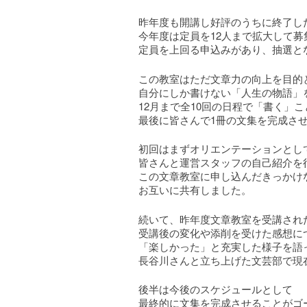
昨年度も開講し好評のうちに終了し
今年度は定員を12人まで拡大して募
定員を上回る申込みがあり、抽選と
この教室はただ文章力の向上を目的
自分にしか書けない「人生の物語」
12月まで全10回の日程で「書く」
最後に皆さんで1冊の文集を完成さ
初回はまずオリエンテーションとし
皆さんと運営スタッフの自己紹介を
この文章教室に申し込んだきっかけ
お互いに共有しました。
続いて、昨年度文章教室を受講され
受講後の変化や添削を受けた感想に
「楽しかった」と充実した様子を語
長谷川さんと立ち上げた文芸部で現
後半は今後のスケジュールとして
最終的に文集を完成させることがゴ