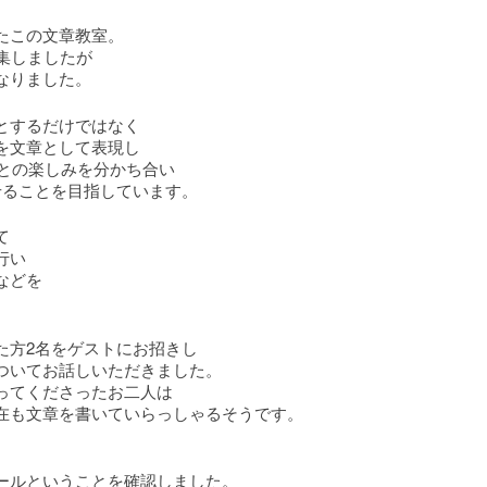
たこの文章教室。
集しましたが
なりました。
とするだけではなく
を文章として表現し
ことの楽しみを分かち合い
せることを目指しています。
て
行い
などを
た方2名をゲストにお招きし
ついてお話しいただきました。
ってくださったお二人は
在も文章を書いていらっしゃるそうです。
ールということを確認しました。