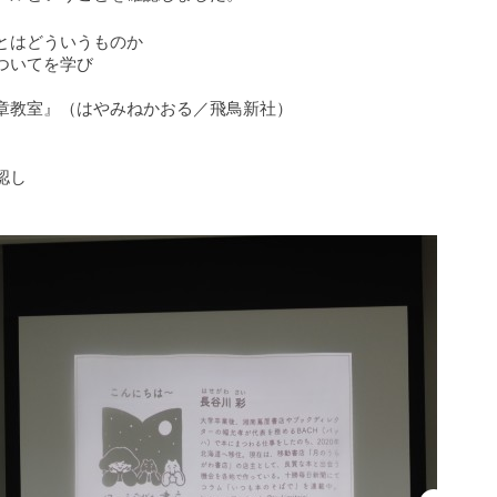
とはどういうものか
ついてを学び
章教室』（はやみねかおる／飛鳥新社）
認し