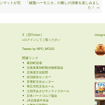
ンマットが完
「鍵盤ハーモニカ」の癒しの演奏を楽しみまし
た！
→
X（旧Twitter）
instagr
※ログインしてご覧ください
Tweets by NPO_MCGG
関連リンク
幕別町役場
北海道幕別町観光物産協会
北海道文化財団
自治総合センター
音更町文化センター
帯広市民文化ホール
士別市あさひサンライズホール
日本パークゴルフ協会
JA北海道中央会
十勝毎日新聞社