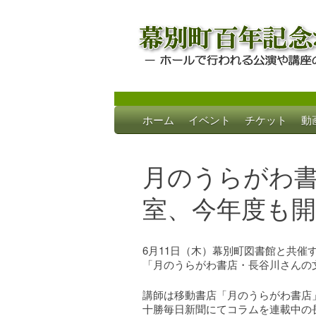
Skip
ホーム
イベント
チケット
動
to
幕別町百年記念
ホールで行われる公演や講座のご案内
content
月のうらがわ
室、今年度も開
6月11日（木）幕別町図書館と共催
「月のうらがわ書店・長谷川さんの
講師は移動書店「月のうらがわ書店
十勝毎日新聞にてコラムを連載中の