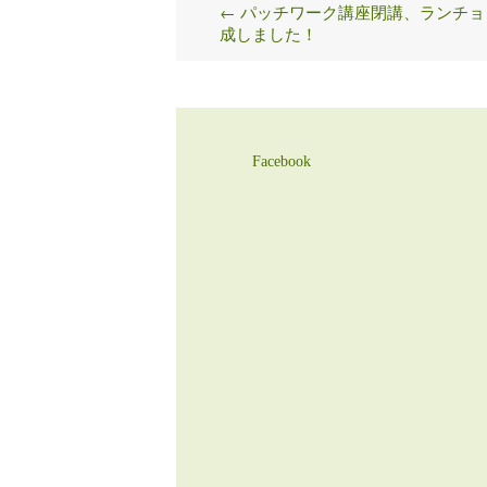
←
パッチワーク講座閉講、ランチョ
Post
成しました！
navigation
Facebook