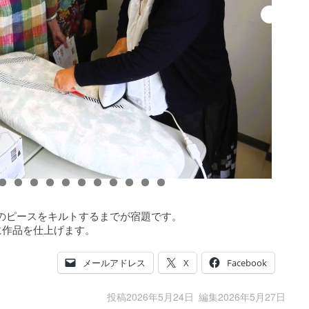
0
1
2
3
4
のピースをキルトするまでが宿題です。
に作品を仕上げます。
メールアドレス
X
Facebook
投稿
2026年5月24日
編集
2026年5月27日