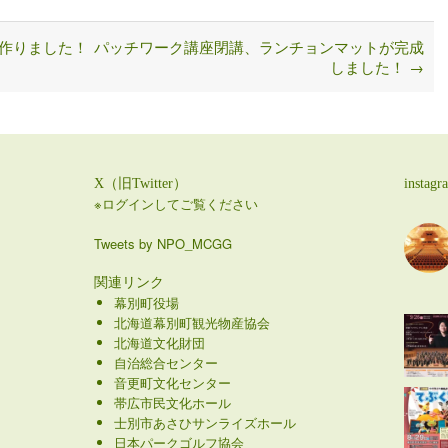
作りました！
パッチワーク講座閉講、ランチョンマットが完成
しました！
→
X（旧Twitter）
instagr
※ログインしてご覧ください
Tweets by NPO_MCGG
関連リンク
幕別町役場
北海道幕別町観光物産協会
北海道文化財団
自治総合センター
音更町文化センター
帯広市民文化ホール
士別市あさひサンライズホール
日本パークゴルフ協会