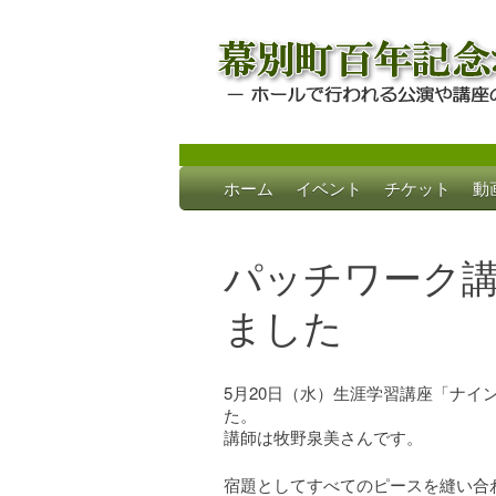
Skip
ホーム
イベント
チケット
動
to
幕別町百年記念
ホールで行われる公演や講座のご案内
content
パッチワーク
ました
5月20日（水）生涯学習講座「ナイ
た。
講師は牧野泉美さんです。
宿題としてすべてのピースを縫い合