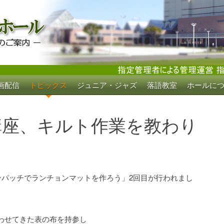
画配信
トピックス
ジュニア・ジャズ
落語教室
ホールに
ホール
講座、キルト作業を教わり
ンパッチでランチョンマットを作ろう」2回目が行われまし
わせてきた表の布を持参し