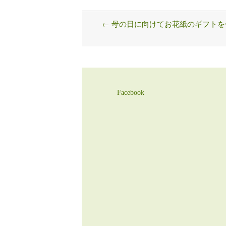
←
母の日に向けてお花紙のギフトを
Post
navigation
Facebook