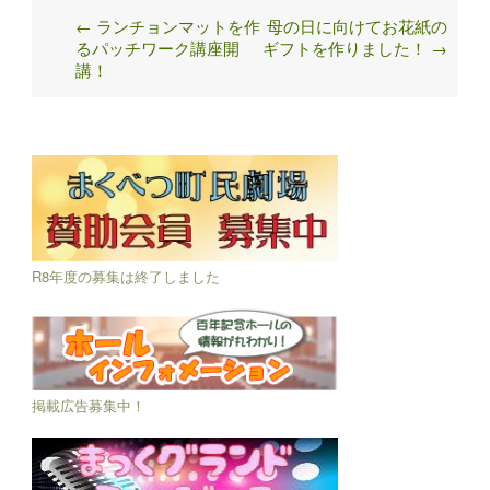
←
ランチョンマットを作
母の日に向けてお花紙の
Post
るパッチワーク講座開
ギフトを作りました！
→
navigation
講！
R8年度の募集は終了しました
掲載広告募集中！