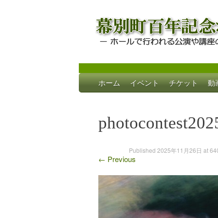
Skip
ホーム
イベント
チケット
動
to
幕別町百年記念
ホールで行われる公演や講座のご案内
content
photocontest202
Published
2025年11月26日
at
64
←
Previous