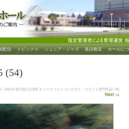
画配信
トピックス
ジュニア・ジャズ
落語教室
ホールに
ホール
5 (54)
0 × 453
in
第13回 I LOVE まくべつ フォトコンテスト プリント部門作品一覧
Next
→