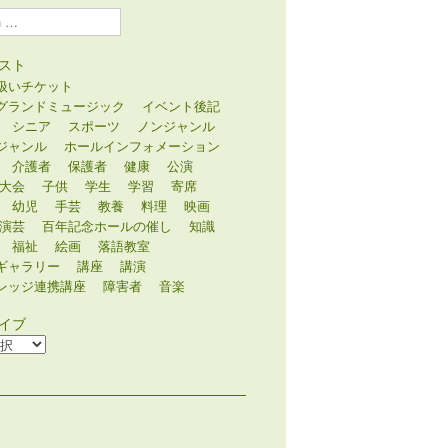
スト
扱いチケット
グランドミュージック
イベント後記
シニア
スポーツ
ノンジャンル
ジャンル
ホールインフォメーション
介護者
保護者
健康
公演
大会
子供
学生
学習
寄席
幼児
手芸
教養
料理
映画
演芸
百年記念ホールの催し
知識
福祉
絵画
落語教室
ギャラリー
講座
講演
レッジ連携講座
障害者
音楽
イブ