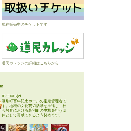
現在販売中のチケットです
道民カレッジの詳細はこちらから
am
m.chougei
幕別町百年記念ホールの指定管理者で
す。地域の文化芸術活動を推進し、社
会教育における幕別町の中核を担う団
体として貢献できるよう努めます。