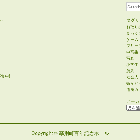
Search
ル
タグリ
お取り
まっく
ゲーム
フリー
中高生
写真
小学生
演劇
集中!!
社会人
街かど
道民カ
アーカ
ア
ー
カ
イ
Copyright © 幕別町百年記念ホール
ブ