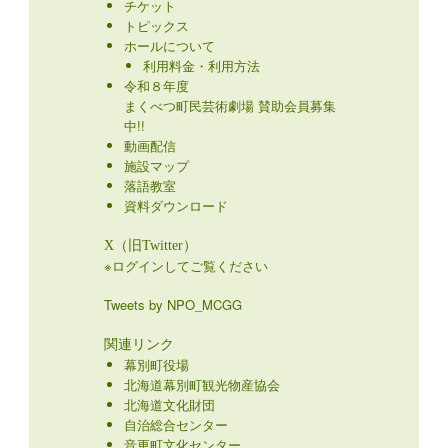
チケット
トピックス
ホールについて
利用料金・利用方法
令和８年度
まくべつ町民芸術劇場 賛助会員募集
中!!
動画配信
施設マップ
落語教室
資料ダウンロード
X（旧Twitter）
※ログインしてご覧ください
Tweets by NPO_MCGG
関連リンク
幕別町役場
北海道幕別町観光物産協会
北海道文化財団
自治総合センター
音更町文化センター