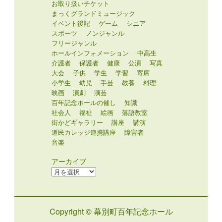
お取り扱いチケット
まっくグランドミュージック
イベント後記
ゲーム
シニア
スポーツ
ノンジャンル
フリージャンル
ホールインフォメーション
中高生
介護者
保護者
健康
公演
写真
大会
子供
学生
学習
寄席
小学生
幼児
手芸
教養
料理
映画
演劇
演芸
百年記念ホールの催し
知識
社会人
福祉
絵画
落語教室
街かどギャラリー
講座
講演
道民カレッジ連携講座
障害者
音楽
アーカイブ
ア
ー
カ
イ
Copyright © 幕別町百年記念ホール
ブ