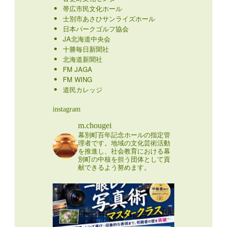
帯広市民文化ホール
士別市あさひサンライズホール
日本パークゴルフ協会
JA北海道中央会
十勝毎日新聞社
北海道新聞社
FM JAGA
FM WING
道民カレッジ
instagram
m.chougei
幕別町百年記念ホールの指定管
理者です。地域の文化芸術活動
を推進し、社会教育における幕
別町の中核を担う団体として貢
献できるよう努めます。