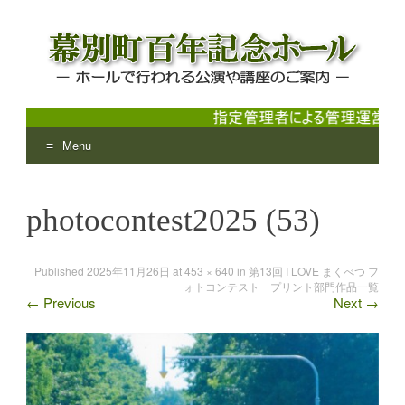
Menu
幕別町百年記念ホール
ホールで行われる公演や講座のご案内
Skip
to
photocontest2025 (53)
content
Published
2025年11月26日
at
453 × 640
in
第13回 I LOVE まくべつ フ
ォトコンテスト プリント部門作品一覧
←
Previous
Next
→