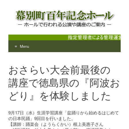
Menu
幕別町百年記念ホール
ホールで行われる公演や講座のご案内
Skip
to
おさらい大会前最後の
content
講座で徳島県の『阿波お
どり』を体験しました
9月17日（水）生涯学習講座「盆踊りから始めるはじめて
の日本民踊」9回目を行いました。
【講師：踊楽会（ようらくかい）根上美惠子さん