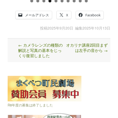
0
メールアドレス
X
Facebook
投稿
2025年9月20日
編集
2025年10月13日
←
カメラレンズの種類の
オカリナ講座2回目まず
Post
解説と写真の基本をじっ
は左手の音から
→
navigation
くり復習しました
R8年度の募集は終了しました