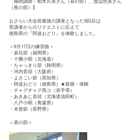
補助講師：柏木久美さん（昼の部）、渡辺照美さん
（夜の部）】
おさらい大会前最後の講座となった9回目は
受講者からのリクエストに応えて
徳島県の『阿波おどり』を体験しました。
＜9月17日の練習曲＞
・炭坑節（福岡県）
・十勝小唄（北海道）
・ちゃっきり節（静岡県）
・河内音頭（大阪府）
・よさこい節（高知県）
・阿波おどり（徳島県）★新曲・体験
・チャグチャグ馬コ（岩手県）
・あきあじ音頭（北海道池田町）
・八戸小唄（青森県）
・木曾節（長野県）
＜昼の部＞