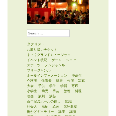
Search
タグリスト
お取り扱いチケット
まっくグランドミュージック
イベント後記
ゲーム
シニア
スポーツ
ノンジャンル
フリージャンル
ホールインフォメーション
中高生
介護者
保護者
健康
公演
写真
大会
子供
学生
学習
寄席
小学生
幼児
手芸
教養
料理
映画
演劇
演芸
百年記念ホールの催し
知識
社会人
福祉
絵画
落語教室
街かどギャラリー
講座
講演