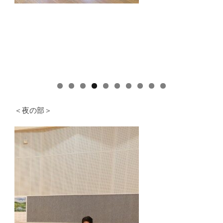
0
＜夜の部＞