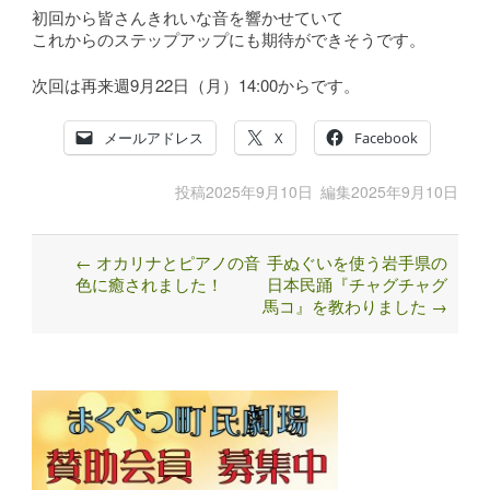
初回から皆さんきれいな音を響かせていて
これからのステップアップにも期待ができそうです。
次回は再来週9月22日（月）14:00からです。
メールアドレス
X
Facebook
投稿
2025年9月10日
編集
2025年9月10日
←
オカリナとピアノの音
手ぬぐいを使う岩手県の
Post
色に癒されました！
日本民踊『チャグチャグ
navigation
馬コ』を教わりました
→