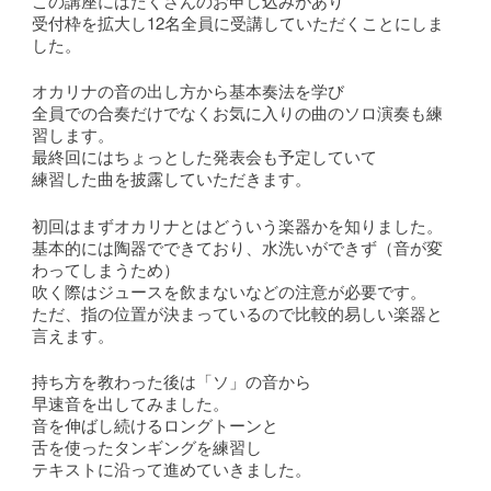
この講座にはたくさんのお申し込みがあり
受付枠を拡大し12名全員に受講していただくことにしま
した。
オカリナの音の出し方から基本奏法を学び
全員での合奏だけでなくお気に入りの曲のソロ演奏も練
習します。
最終回にはちょっとした発表会も予定していて
練習した曲を披露していただきます。
初回はまずオカリナとはどういう楽器かを知りました。
基本的には陶器でできており、水洗いができず（音が変
わってしまうため）
吹く際はジュースを飲まないなどの注意が必要です。
ただ、指の位置が決まっているので比較的易しい楽器と
言えます。
持ち方を教わった後は「ソ」の音から
早速音を出してみました。
音を伸ばし続けるロングトーンと
舌を使ったタンギングを練習し
テキストに沿って進めていきました。