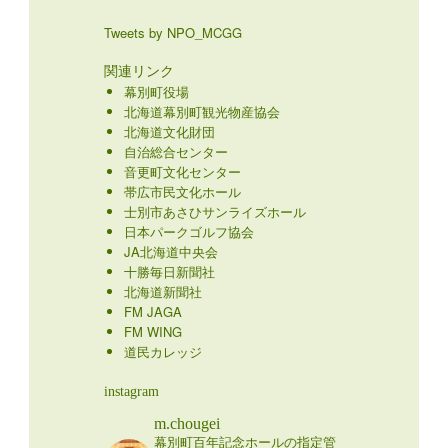
Tweets by NPO_MCGG
関連リンク
幕別町役場
北海道幕別町観光物産協会
北海道文化財団
自治総合センター
音更町文化センター
帯広市民文化ホール
士別市あさひサンライズホール
日本パークゴルフ協会
JA北海道中央会
十勝毎日新聞社
北海道新聞社
FM JAGA
FM WING
道民カレッジ
instagram
m.chougei
幕別町百年記念ホールの指定管