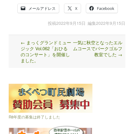
メールアドレス
X
Facebook
投稿
2022年9月15日
編集
2022年9月15日
←
まっくグランドミュー
一気に秋空となったエル
Post
ジック Vol.062「おひる
ムコースでパークゴルフ
navigation
のコンサート」を開催し
教室でした
→
ました。
R8年度の募集は終了しました