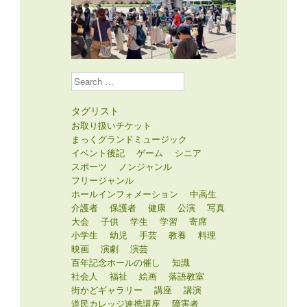
Search
タグリスト
お取り扱いチケット
まっくグランドミュージック
イベント後記
ゲーム
シニア
スポーツ
ノンジャンル
フリージャンル
ホールインフォメーション
中高生
介護者
保護者
健康
公演
写真
大会
子供
学生
学習
寄席
小学生
幼児
手芸
教養
料理
映画
演劇
演芸
百年記念ホールの催し
知識
社会人
福祉
絵画
落語教室
街かどギャラリー
講座
講演
道民カレッジ連携講座
障害者