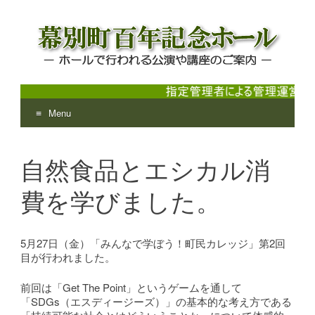
Menu
幕別町百年記念ホール
ホールで行われる公演や講座のご案内
Skip
to
自然食品とエシカル消
content
費を学びました。
5月27日（金）「みんなで学ぼう！町民カレッジ」第2回
目が行われました。
前回は「Get The Point」というゲームを通して
「SDGs（エスディージーズ）」の基本的な考え方である