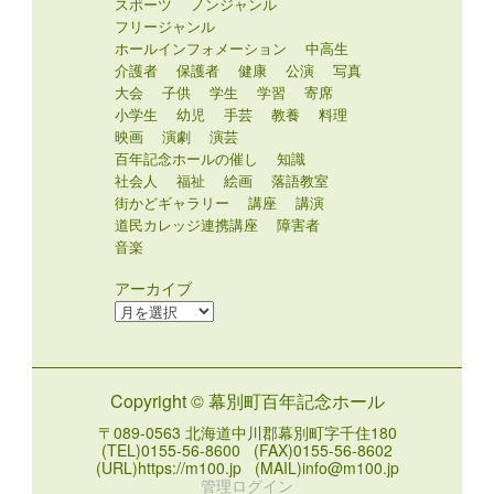
スポーツ
ノンジャンル
フリージャンル
ホールインフォメーション
中高生
介護者
保護者
健康
公演
写真
大会
子供
学生
学習
寄席
小学生
幼児
手芸
教養
料理
映画
演劇
演芸
百年記念ホールの催し
知識
社会人
福祉
絵画
落語教室
街かどギャラリー
講座
講演
道民カレッジ連携講座
障害者
音楽
アーカイブ
ア
ー
カ
イ
Copyright © 幕別町百年記念ホール
ブ
〒089-0563 北海道中川郡幕別町字千住180
(TEL)0155-56-8600 (FAX)0155-56-8602
(URL)https://m100.jp (MAIL)info@m100.jp
管理ログイン