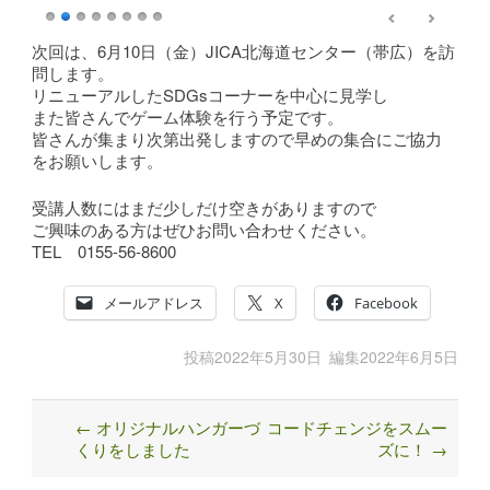
次回は、6月10日（金）JICA北海道センター（帯広）を訪
問します。
リニューアルしたSDGsコーナーを中心に見学し
また皆さんでゲーム体験を行う予定です。
皆さんが集まり次第出発しますので早めの集合にご協力
をお願いします。
受講人数にはまだ少しだけ空きがありますので
ご興味のある方はぜひお問い合わせください。
TEL 0155-56-8600
メールアドレス
X
Facebook
投稿
2022年5月30日
編集
2022年6月5日
←
オリジナルハンガーづ
コードチェンジをスムー
Post
くりをしました
ズに！
→
navigation