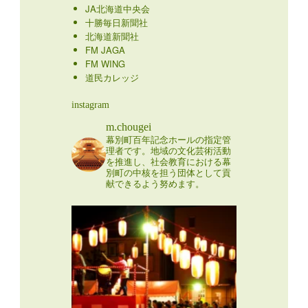
JA北海道中央会
十勝毎日新聞社
北海道新聞社
FM JAGA
FM WING
道民カレッジ
instagram
m.chougei
幕別町百年記念ホールの指定管
理者です。地域の文化芸術活動
を推進し、社会教育における幕
別町の中核を担う団体として貢
献できるよう努めます。