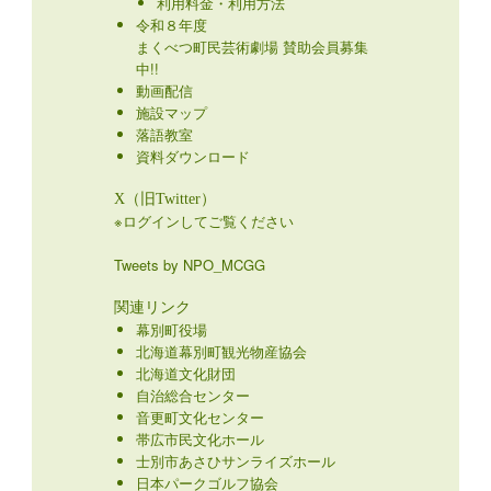
利用料金・利用方法
令和８年度
まくべつ町民芸術劇場 賛助会員募集
中!!
動画配信
施設マップ
落語教室
資料ダウンロード
X（旧Twitter）
※ログインしてご覧ください
Tweets by NPO_MCGG
関連リンク
幕別町役場
北海道幕別町観光物産協会
北海道文化財団
自治総合センター
音更町文化センター
帯広市民文化ホール
士別市あさひサンライズホール
日本パークゴルフ協会