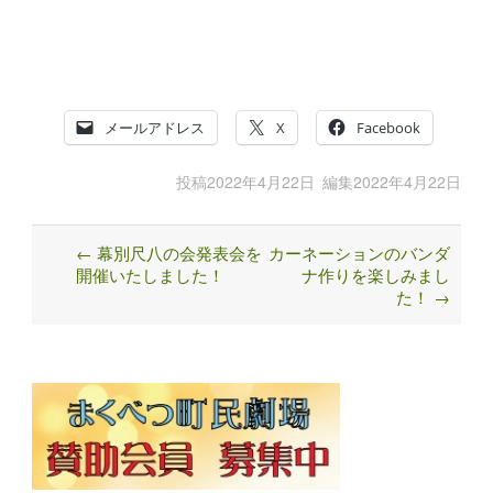
メールアドレス
X
Facebook
投稿
2022年4月22日
編集
2022年4月22日
←
幕別尺八の会発表会を
カーネーションのバンダ
Post
開催いたしました！
ナ作りを楽しみまし
navigation
た！
→