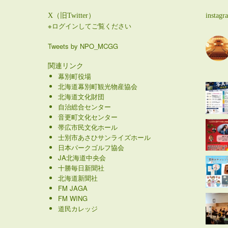
X（旧Twitter）
instagr
※ログインしてご覧ください
Tweets by NPO_MCGG
関連リンク
幕別町役場
北海道幕別町観光物産協会
北海道文化財団
自治総合センター
音更町文化センター
帯広市民文化ホール
士別市あさひサンライズホール
日本パークゴルフ協会
JA北海道中央会
十勝毎日新聞社
北海道新聞社
FM JAGA
FM WING
道民カレッジ