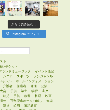
さらに読み込む...
Instagram でフォロー
スト
扱いチケット
グランドミュージック
イベント後記
シニア
スポーツ
ノンジャンル
ジャンル
ホールインフォメーション
介護者
保護者
健康
公演
大会
子供
学生
学習
寄席
幼児
手芸
教養
料理
映画
演芸
百年記念ホールの催し
知識
福祉
絵画
落語教室