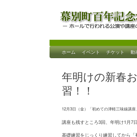
Skip
ホーム
イベント
チケット
動
to
幕別町百年記念
ホールで行われる公演や講座のご案内
content
年明けの新春
習！！
12月3日（金）「初めての津軽三味線講
講座も残すところ3回、年明け1月7
基礎練習をじっくり練習してから「