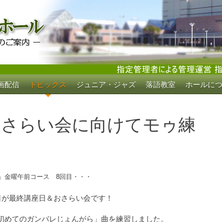
画配信
トピックス
ジュニア・ジャズ
落語教室
ホールに
ホール
おさらい会に向けてモゥ練
座」金曜午前コース 8回目・・・
日が最終講座日＆おさらい会です！
初めてのガンバレじょんがら」曲を練習しました。