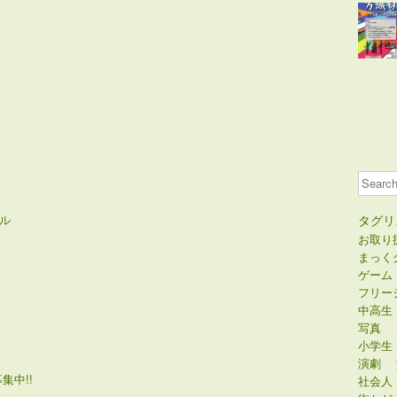
Search
ル
タグリ
お取り
まっく
ゲーム
フリー
中高生
写真
小学生
演劇
集中!!
社会人