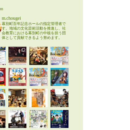
am
m.chougei
幕別町百年記念ホールの指定管理者で
す。地域の文化芸術活動を推進し、社
会教育における幕別町の中核を担う団
体として貢献できるよう努めます。