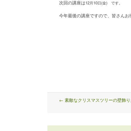
次回の講座は
12月10日(金) です。
今年最後の講座ですので、皆さんお
←
素敵なクリスマスツリーの壁飾り
Post
navigation