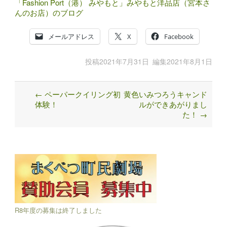
参考URL
「Fashion Port（港） みやもと」みやもと洋品店（宮本さ
んのお店）のブログ
メールアドレス
X
Facebook
投稿
2021年7月31日
編集
2021年8月1日
←
ペーパークイリング初
黄色いみつろうキャンド
Post
体験！
ルができあがりまし
navigation
た！
→