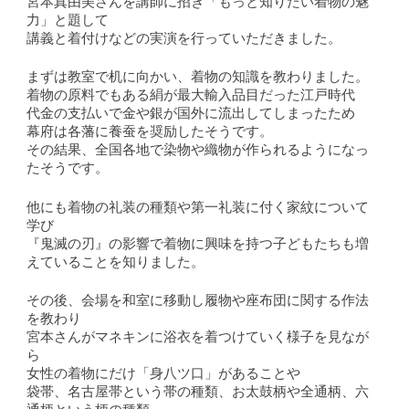
宮本真由美さんを講師に招き「もっと知りたい着物の魅
力」と題して
講義と着付けなどの実演を行っていただきました。
まずは教室で机に向かい、着物の知識を教わりました。
着物の原料でもある絹が最大輸入品目だった江戸時代
代金の支払いで金や銀が国外に流出してしまったため
幕府は各藩に養蚕を奨励したそうです。
その結果、全国各地で染物や織物が作られるようになっ
たそうです。
他にも着物の礼装の種類や第一礼装に付く家紋について
学び
『鬼滅の刃』の影響で着物に興味を持つ子どもたちも増
えていることを知りました。
その後、会場を和室に移動し履物や座布団に関する作法
を教わり
宮本さんがマネキンに浴衣を着つけていく様子を見なが
ら
女性の着物にだけ「身八ツ口」があることや
袋帯、名古屋帯という帯の種類、お太鼓柄や全通柄、六
通柄という柄の種類