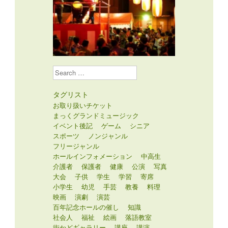
Search
タグリスト
お取り扱いチケット
まっくグランドミュージック
イベント後記
ゲーム
シニア
スポーツ
ノンジャンル
フリージャンル
ホールインフォメーション
中高生
介護者
保護者
健康
公演
写真
大会
子供
学生
学習
寄席
小学生
幼児
手芸
教養
料理
映画
演劇
演芸
百年記念ホールの催し
知識