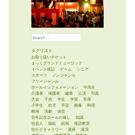
Search
タグリスト
お取り扱いチケット
まっくグランドミュージック
イベント後記
ゲーム
シニア
スポーツ
ノンジャンル
フリージャンル
ホールインフォメーション
中高生
介護者
保護者
健康
公演
写真
大会
子供
学生
学習
寄席
小学生
幼児
手芸
教養
料理
映画
演劇
演芸
百年記念ホールの催し
知識
社会人
福祉
絵画
落語教室
街かどギャラリー
講座
講演