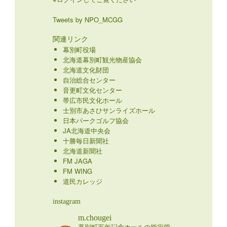
Tweets by NPO_MCGG
関連リンク
幕別町役場
北海道幕別町観光物産協会
北海道文化財団
自治総合センター
音更町文化センター
帯広市民文化ホール
士別市あさひサンライズホール
日本パークゴルフ協会
JA北海道中央会
十勝毎日新聞社
北海道新聞社
FM JAGA
FM WING
道民カレッジ
instagram
m.chougei
幕別町百年記念ホールの指定管