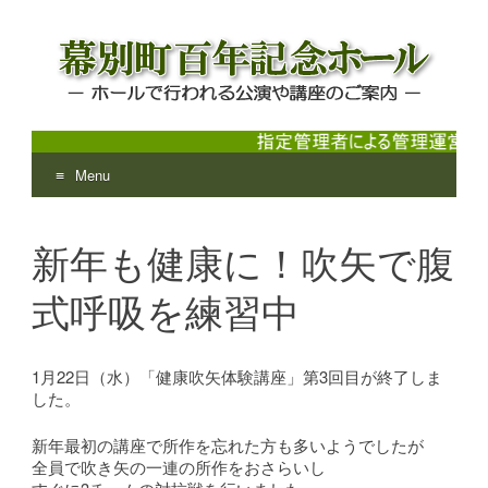
Menu
幕別町百年記念ホール
ホールで行われる公演や講座のご案内
Skip
to
新年も健康に！吹矢で腹
content
式呼吸を練習中
1月22日（水）「健康吹矢体験講座」第3回目が終了しま
した。
新年最初の講座で所作を忘れた方も多いようでしたが
全員で吹き矢の一連の所作をおさらいし