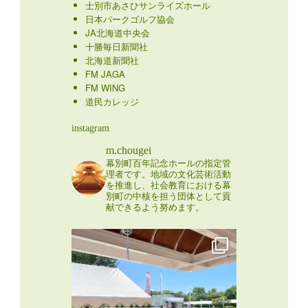
士別市あさひサンライズホール
日本パークゴルフ協会
JA北海道中央会
十勝毎日新聞社
北海道新聞社
FM JAGA
FM WING
道民カレッジ
instagram
m.chougei
幕別町百年記念ホールの指定管
理者です。地域の文化芸術活動
を推進し、社会教育における幕
別町の中核を担う団体として貢
献できるよう努めます。