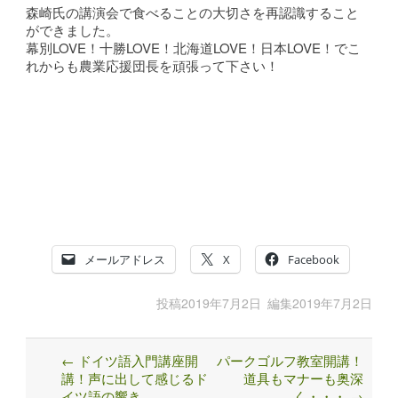
森崎氏の講演会で食べることの大切さを再認識すること
ができました。
幕別LOVE！十勝LOVE！北海道LOVE！日本LOVE！でこ
れからも農業応援団長を頑張って下さい！
メールアドレス
X
Facebook
投稿
2019年7月2日
編集
2019年7月2日
←
ドイツ語入門講座開
パークゴルフ教室開講！
Post
講！声に出して感じるド
道具もマナーも奥深
navigation
イツ語の響き
く・・・
→