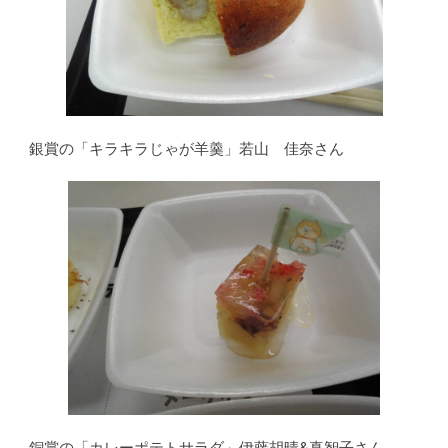
銀賞の「キラキラじゃが羊羹」若山 佳奈さん
銅賞の「カレーポテトサラダ」伊藤胡晴&真智子さん