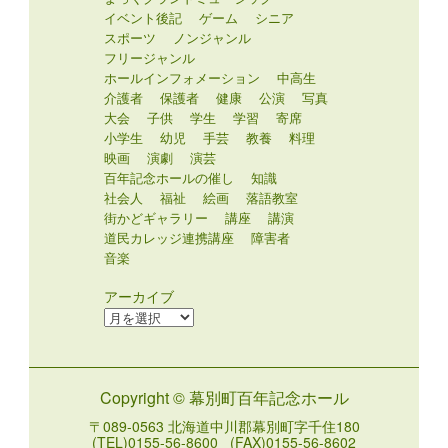
イベント後記
ゲーム
シニア
スポーツ
ノンジャンル
フリージャンル
ホールインフォメーション
中高生
介護者
保護者
健康
公演
写真
大会
子供
学生
学習
寄席
小学生
幼児
手芸
教養
料理
映画
演劇
演芸
百年記念ホールの催し
知識
社会人
福祉
絵画
落語教室
街かどギャラリー
講座
講演
道民カレッジ連携講座
障害者
音楽
アーカイブ
ア
ー
カ
イ
Copyright © 幕別町百年記念ホール
ブ
〒089-0563 北海道中川郡幕別町字千住180
(TEL)0155-56-8600 (FAX)0155-56-8602