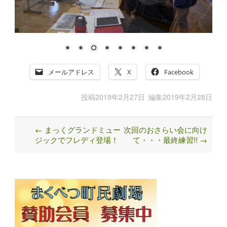
メールアドレス
X
Facebook
投稿
2019年2月27日
編集
2019年2月28日
←
まっくグランドミュー
次回のおさらい会に向け
Post
ジックでフレディ登場！
て・・・最終練習!!
→
navigation