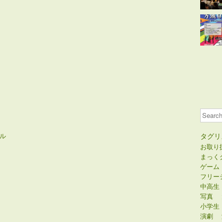
Search
ル
タグリ
お取り
まっく
ゲーム
フリー
中高生
写真
小学生
演劇