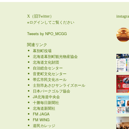
X（旧Twitter）
instagr
※ログインしてご覧ください
Tweets by NPO_MCGG
関連リンク
幕別町役場
北海道幕別町観光物産協会
北海道文化財団
自治総合センター
音更町文化センター
帯広市民文化ホール
士別市あさひサンライズホール
日本パークゴルフ協会
JA北海道中央会
十勝毎日新聞社
北海道新聞社
FM JAGA
FM WING
道民カレッジ