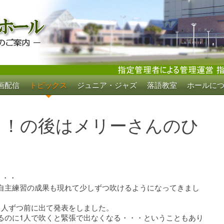
画配信
トピックス
ジュニア・ジャズ
落語教室
ホールに
ホール
～！の後はメリーさんのひ
・・・
自主練習の成果も現れて少しずつ吹けるようになってきまし
1人ずつ前に出て発表をしました。
るのに1人で吹くと緊張で出なくなる・・・ということもあり