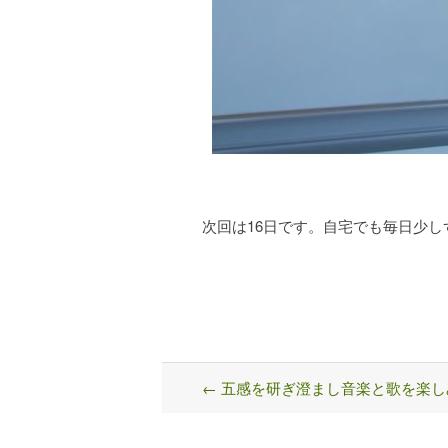
次回は16日です。自宅でも毎日少
←
五感を研ぎ澄まし音楽と歌を楽し
Post
navigation