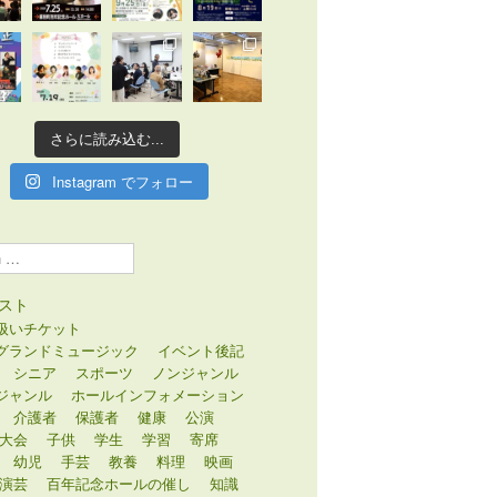
さらに読み込む...
Instagram でフォロー
スト
扱いチケット
グランドミュージック
イベント後記
シニア
スポーツ
ノンジャンル
ジャンル
ホールインフォメーション
介護者
保護者
健康
公演
大会
子供
学生
学習
寄席
幼児
手芸
教養
料理
映画
演芸
百年記念ホールの催し
知識