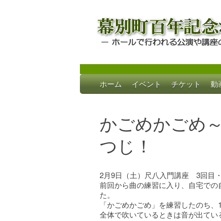
Skip
ホーム
イベント
チケット
動
to
幕別町百年記念
ホールで行われる公演や講座のご案内
content
かごめかごめ
つじ！
2月9日（土）尺八入門講座 3回目
前回から曲の練習に入り、自宅での
た。
「かごめかごめ」を練習したのち、
全体で吹いているときは音が出てい