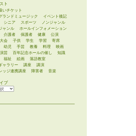
スト
扱いチケット
グランドミュージック
イベント後記
シニア
スポーツ
ノンジャンル
ジャンル
ホールインフォメーション
介護者
保護者
健康
公演
大会
子供
学生
学習
寄席
幼児
手芸
教養
料理
映画
演芸
百年記念ホールの催し
知識
福祉
絵画
落語教室
ギャラリー
講座
講演
レッジ連携講座
障害者
音楽
イブ