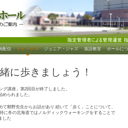
画配信
トピックス
ジュニア・ジャズ
落語教室
ホールに
ホール
一緒に歩きましょう！
キング講座」第2回目が終了しました。
始められました。
めて鞘野先生からお話があり 続いて「歩く」ことについて、
 特に冬の北海道ではノルディックウォーキングをすることで
ました