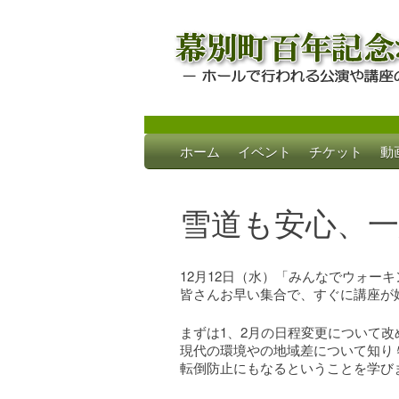
Skip
ホーム
イベント
チケット
動
to
幕別町百年記念
ホールで行われる公演や講座のご案内
content
雪道も安心、
12月12日（水）「みんなでウォー
皆さんお早い集合で、すぐに講座が
まずは1、2月の日程変更について改
現代の環境やの地域差について知り
転倒防止にもなるということを学び