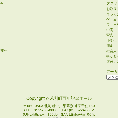
ル
タグリ
お取り
まっく
ゲーム
フリー
中高生
写真
小学生
演劇
集中!!
社会人
街かど
道民カ
アーカ
ア
ー
カ
イ
Copyright © 幕別町百年記念ホール
ブ
〒089-0563 北海道中川郡幕別町字千住180
(TEL)0155-56-8600 (FAX)0155-56-8602
(URL)https://m100.jp (MAIL)info@m100.jp